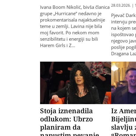
28.03.2026. | 
Ivana Boom Nikolić, bivša članica
grupe „Hurricane“ nedavno je
Pjevač Dark
prokomentarisala najaktuelnije
intervju pre
teme u zemlji. Lavina nije bila
na kojem se
moj favorit. Po nekom mom
ispoštovao 
senzibilitetu i energiji su bili
njegovo jav
Harem Girls i Z…
poslije pog
Dragana La
Stoja iznenadila
Iz Amer
odlukom: Ubrzo
Bijelji
planiram da
slavlju
napustim pevanje
“Roman