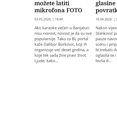
možete latiti
glasine
mikrofona FOTO
povrat
03.05.2026. | 18:48
16.04.2026. | 
Ako karaoke večeri u Banjaluci
Nakon vijes
nisu novost, novost je da su sve
Stanković p
popularnije. Tako za BL portal
pauze navo
kaže Dalibor Borković, koji ih
scenu i pri
organizuje već deset godina, a
bi trebalo d
koje tek sada žive pravi život.
oglasila se 
Ljude, kako…
bivša d…