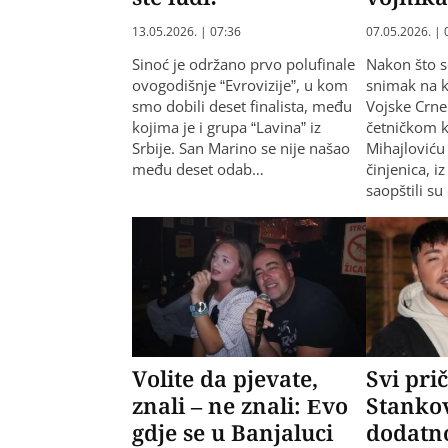
13.05.2026. | 07:36
07.05.2026. | 
Sinoć je održano prvo polufinale
Nakon što s
ovogodišnje “Evrovizije”, u kom
snimak na 
smo dobili deset finalista, među
Vojske Crne
kojima je i grupa “Lavina” iz
četničkom 
Srbije. San Marino se nije našao
Mihajloviću 
među deset odab…
činjenica, i
saopštili su
Volite da pjevate,
Svi pri
znali – ne znali: Evo
Stanko
gdje se u Banjaluci
dodatno