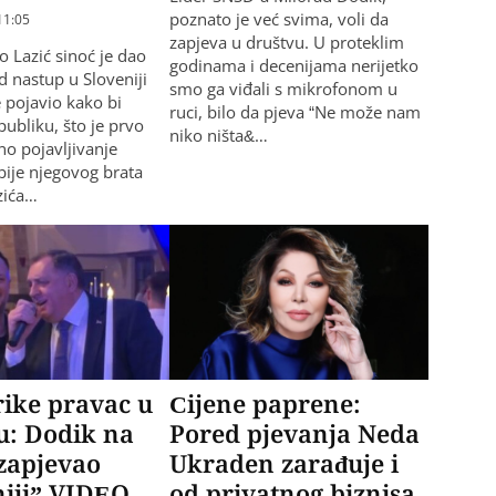
poznato je već svima, voli da
11:05
zapjeva u društvu. U proteklim
o Lazić sinoć je dao
godinama i decenijama nerijetko
d nastup u Sloveniji
smo ga viđali s mikrofonom u
 pojavio kako bi
ruci, bilo da pjeva “Ne može nam
publiku, što je prvo
niko ništa&…
no pojavljivanje
ibije njegovog brata
zića…
ike pravac u
Cijene paprene:
nu: Dodik na
Pored pjevanja Neda
 zapjevao
Ukraden zarađuje i
iji” VIDEO
od privatnog biznisa