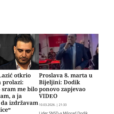
azić otkrio
Proslava 8. marta u
a prolazi:
Bijeljini: Dodik
 sram me bilo
ponovo zapjevao
vam, a ja
VIDEO
da izdržavam
10.03.2026. | 21:33
ice”
Lider SNSD-a Milorad Dodik,