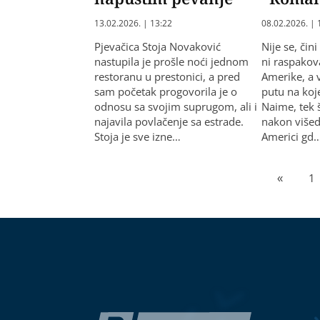
13.02.2026. | 13:22
08.02.2026. | 
Pjevačica Stoja Novaković
Nije se, čin
nastupila je prošle noći jednom
ni raspakov
restoranu u prestonici, a pred
Amerike, a 
sam početak progovorila je o
putu na koj
odnosu sa svojim suprugom, ali i
Naime, tek 
najavila povlačenje sa estrade.
nakon više
Stoja je sve izne…
Americi gd
«
1