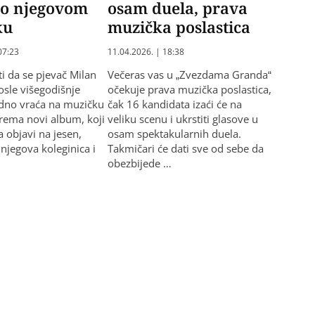
 o njegovom
osam duela, prava
ku
muzička poslastica
07:23
11.04.2026. | 18:38
ti da se pjevač Milan
Večeras vas u „Zvezdama Granda“
osle višegodišnje
očekuje prava muzička poslastica,
dno vraća na muzičku
čak 16 kandidata izaći će na
prema novi album, koji
veliku scenu i ukrstiti glasove u
a objavi na jesen,
osam spektakularnih duela.
i njegova koleginica i
Takmičari će dati sve od sebe da
obezbijede …