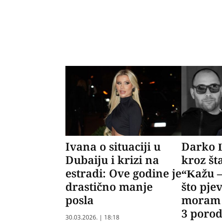
Ivana o situaciji u
Darko L
Dubaiju i krizi na
kroz št
estradi: Ove godine je
“Kažu –
drastično manje
što pje
posla
moram 
3 porod
30.03.2026. | 18:18