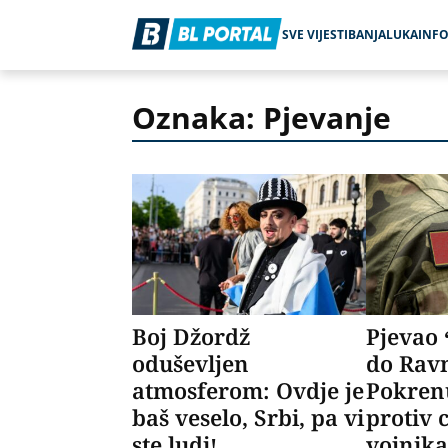
SVE VIJESTI
BANJALUKA
INF
Oznaka: Pjevanje
Boj Džordž
Pjevao 
oduševljen
do Rav
atmosferom: Ovdje je
Pokren
baš veselo, Srbi, pa vi
protiv 
ste ludi!
vojnik