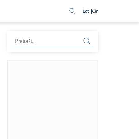
Lat
Ćir