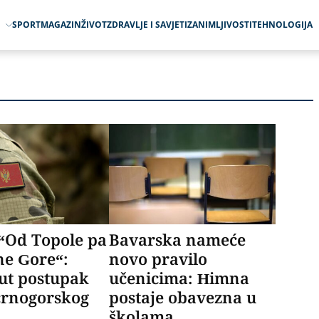
O
SPORT
MAGAZIN
ŽIVOT
ZDRAVLJE I SAVJETI
ZANIMLJIVOSTI
TEHNOLOGIJA
“Od Topole pa
Bavarska nameće
ne Gore“:
novo pravilo
ut postupak
učenicima: Himna
crnogorskog
postaje obavezna u
a
školama