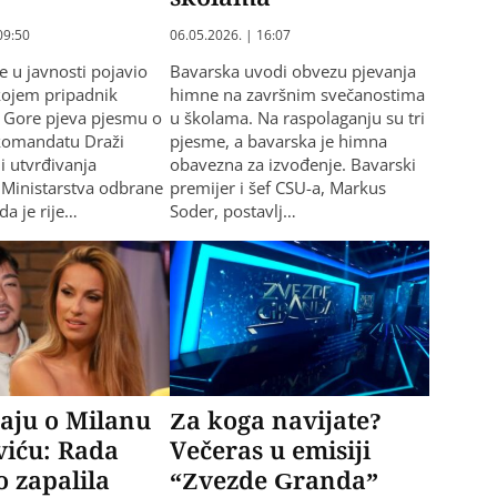
09:50
06.05.2026. | 16:07
e u javnosti pojavio
Bavarska uvodi obvezu pjevanja
kojem pripadnik
himne na završnim svečanostima
 Gore pjeva pjesmu o
u školama. Na raspolaganju su tri
komandatu Draži
pjesme, a bavarska je himna
i utvrđivanja
obavezna za izvođenje. Bavarski
z Ministarstva odbrane
premijer i šef CSU-a, Markus
 da je rije…
Soder, postavlj…
čaju o Milanu
Za koga navijate?
viću: Rada
Večeras u emisiji
 zapalila
“Zvezde Granda”