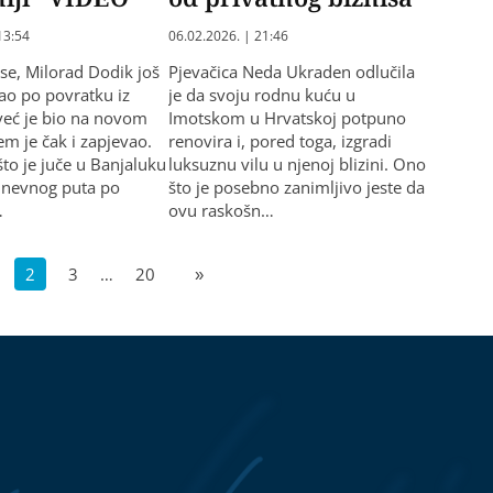
13:54
06.02.2026. | 21:46
i se, Milorad Dodik još
Pjevačica Neda Ukraden odlučila
ao po povratku iz
je da svoju rodnu kuću u
već je bio na novom
Imotskom u Hrvatskoj potpuno
em je čak i zapjevao.
renovira i, pored toga, izgradi
što je juče u Banjaluku
luksuznu vilu u njenoj blizini. Ono
dnevnog puta po
što je posebno zanimljivo jeste da
…
ovu raskošn…
2
3
…
20
»