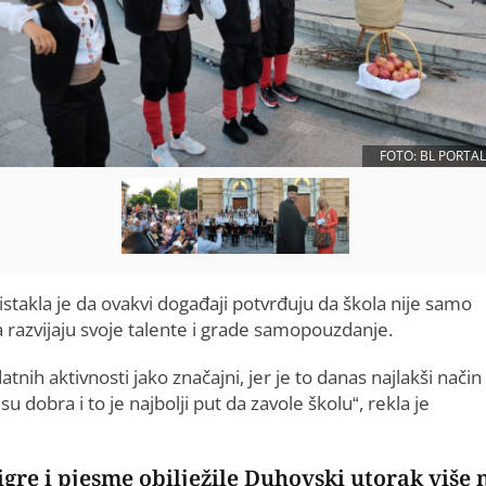
FOTO: BL PORTAL
istakla je da ovakvi događaji potvrđuju da škola nije samo
a razvijaju svoje talente i grade samopouzdanje.
tnih aktivnosti jako značajni, jer je to danas najlakši način
dobra i to je najbolji put da zavole školu“, rekla je
gre i pjesme obilježile Duhovski utorak više 