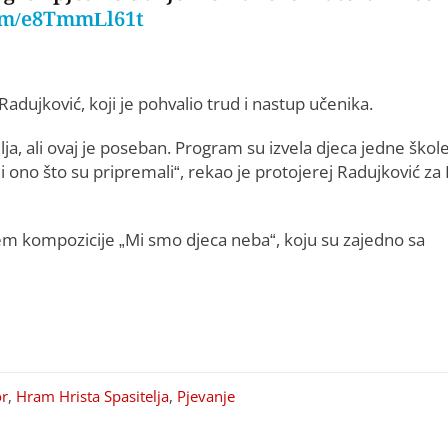
com/e8TmmLl61t
adujković, koji je pohvalio trud i nastup učenika.
, ali ovaj je poseban. Program su izvela djeca jedne škol
i ono što su pripremali“, rekao je protojerej Radujković za
m kompozicije „Mi smo djeca neba“, koju su zajedno sa
r
,
Hram Hrista Spasitelja
,
Pjevanje