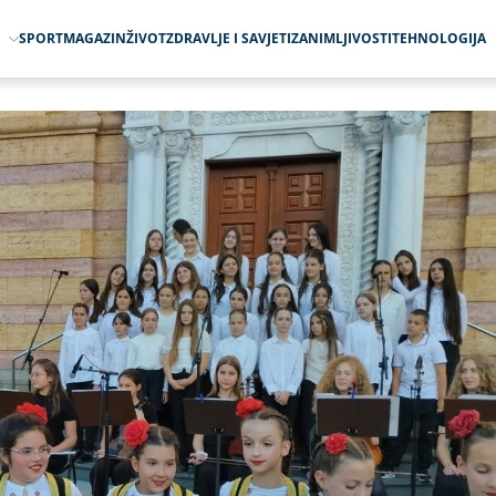
O
SPORT
MAGAZIN
ŽIVOT
ZDRAVLJE I SAVJETI
ZANIMLJIVOSTI
TEHNOLOGIJA