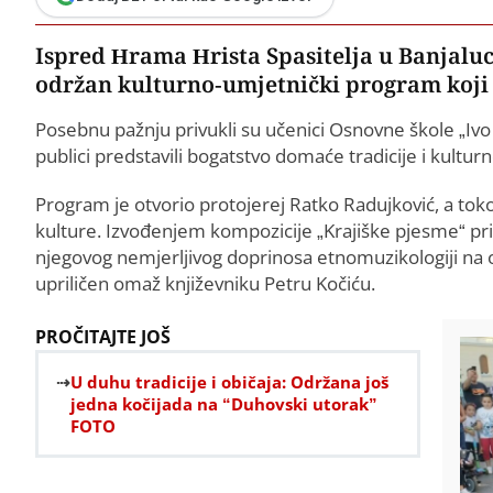
Ispred Hrama Hrista Spasitelja u Banjalu
održan kulturno-umjetnički program koji j
Posebnu pažnju privukli su učenici Osnovne škole „Ivo 
publici predstavili bogatstvo domaće tradicije i kultur
Program je otvorio protojerej Ratko Radujković, a tok
kulture. Izvođenjem kompozicije „Krajiške pjesme“ pris
njegovog nemjerljivog doprinosa etnomuzikologiji na o
upriličen omaž književniku Petru Kočiću.
PROČITAJTE JOŠ
U duhu tradicije i običaja: Održana još
jedna kočijada na “Duhovski utorak”
FOTO