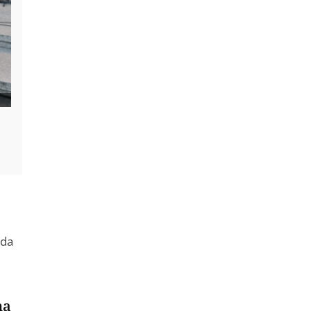
 da
na