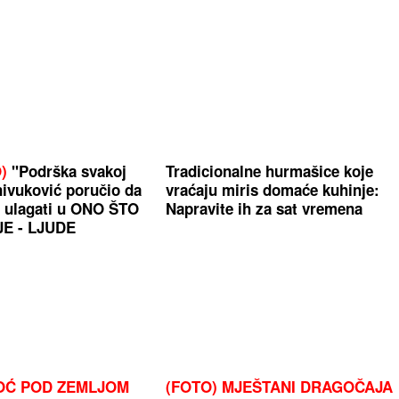
)
"Podrška svakoj
Tradicionalne hurmašice koje
nivuković poručio da
vraćaju miris domaće kuhinje:
je ulagati u ONO ŠTO
Napravite ih za sat vremena
JE - LJUDE
NOĆ POD ZEMLJOM
(FOTO) MJEŠTANI DRAGOČAJA