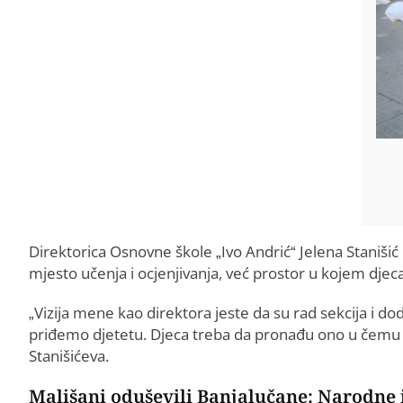
Direktorica Osnovne škole „Ivo Andrić“ Jelena Stanišić 
mjesto učenja i ocjenjivanja, već prostor u kojem djec
„Vizija mene kao direktora jeste da su rad sekcija i doda
priđemo djetetu. Djeca treba da pronađu ono u čemu su 
Stanišićeva.
Mališani oduševili Banjalučane: Narodne i