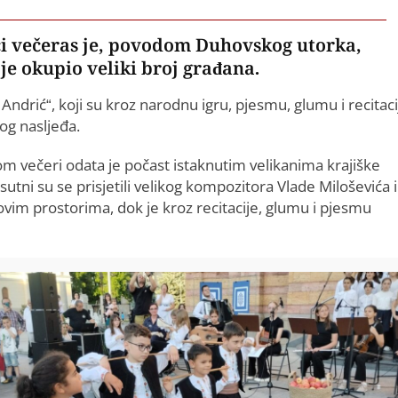
ci večeras je, povodom Duhovskog utorka,
e okupio veliki broj građana.
Andrić“, koji su kroz narodnu igru, pjesmu, glumu i recitaci
nog nasljeđa.
om večeri odata je počast istaknutim velikanima krajiške
utni su se prisjetili velikog kompozitora Vlade Miloševića i
vim prostorima, dok je kroz recitacije, glumu i pjesmu