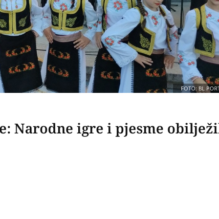
FOTO: BL POR
: Narodne igre i pjesme obilježi
O