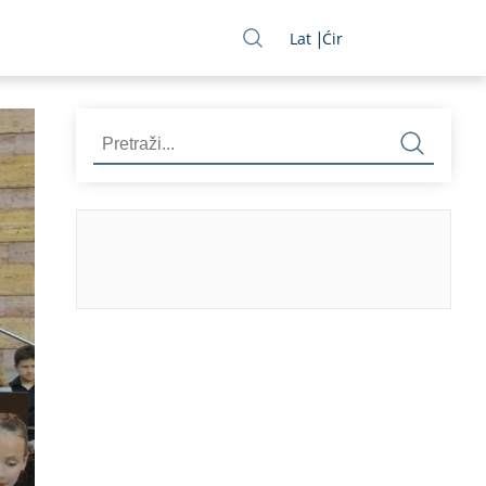
Lat
Ćir