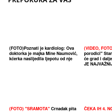
(FOTO)Poznati je kardiolog: Ova
(VIDEO, FOTO
doktorka je majka Mine Naumović,
porodici" Sta
kćerka naslijedila ljepotu od nje
će grad i dal
JE NAJVAŽNI
(FOTO) "SRAMOTA"
Crnadak pita
ČEKA IH 4. 