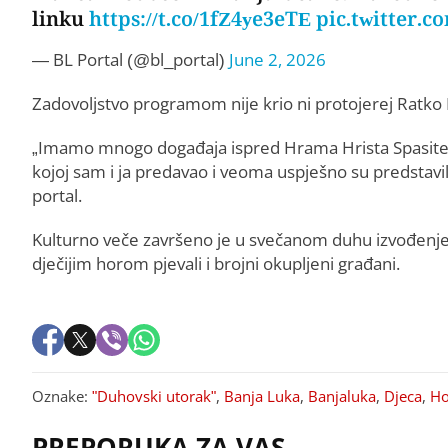
linku
https://t.co/1fZ4ye3eTE
pic.twitter.
— BL Portal (@bl_portal)
June 2, 2026
Zadovoljstvo programom nije krio ni protojerej Ratko R
„Imamo mnogo događaja ispred Hrama Hrista Spasitelja
kojoj sam i ja predavao i veoma uspješno su predstavil
portal.
Kulturno veče završeno je u svečanom duhu izvođenje
dječijim horom pjevali i brojni okupljeni građani.
Oznake:
"Duhovski utorak"
,
Banja Luka
,
Banjaluka
,
Djeca
,
Ho
PREPORUKA ZA VAS