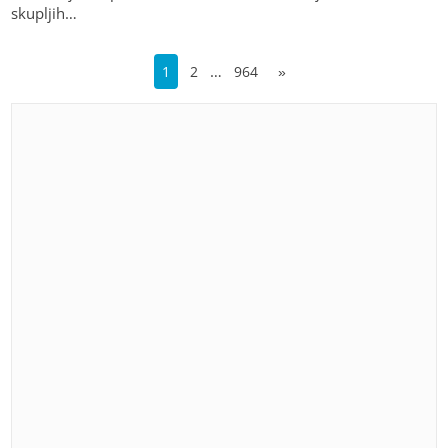
skupljih…
…
1
2
964
»