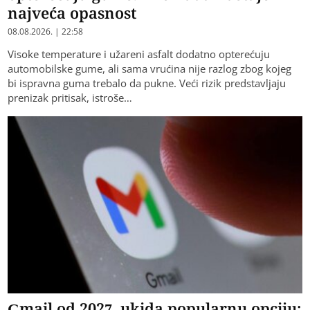
najveća opasnost
08.08.2026. | 22:58
Visoke temperature i užareni asfalt dodatno opterećuju
automobilske gume, ali sama vrućina nije razlog zbog kojeg
bi ispravna guma trebalo da pukne. Veći rizik predstavljaju
prenizak pritisak, istroše…
Gmail od 2027. ukida popularnu opciju: