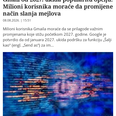
Milioni korisnika moraće da promijene
način slanja mejlova
08.08.2026. | 15:51
Milioni korisnika Gmaila moraće da se prilagode važnim
promjenama koje stižu početkom 2027. godine. Google je
potvrdio da od januara 2027. ukida podršku za funkciju „Šalji
kao“ (engl. „Send as“) za im…