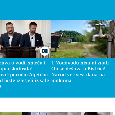
rava o vodi, smeću i
U Vodovodu nisu ni znali
nju eskalirala!
šta se dešava u Bistrici!
vić poručio Aljetiću:
Narod već šest dana na
 biste izletjeli iz sale
mukama
O