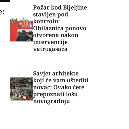
Požar kod Bijeljine
e:
stavljen pod
kontrolu:
Obilaznica ponovo
otvorena nakon
intervencije
vatrogasaca
Savjet arhitekte
koji će vam uštediti
novac: Ovako ćete
prepoznati lošu
novogradnju