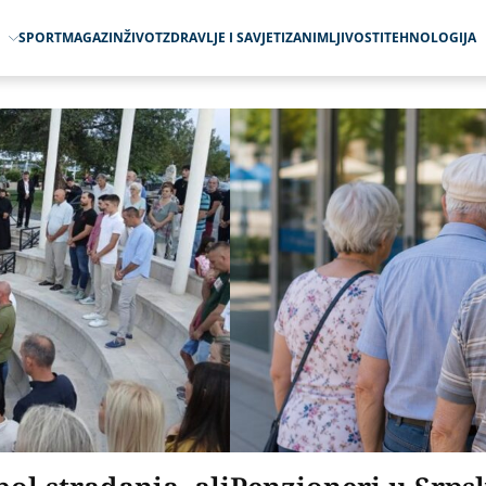
O
SPORT
MAGAZIN
ŽIVOT
ZDRAVLJE I SAVJETI
ZANIMLJIVOSTI
TEHNOLOGIJA