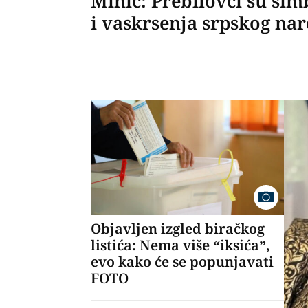
Minić: Prebilovci su simb
i vaskrsenja srpskog na
Objavljen izgled biračkog
listića: Nema više “iksića”,
evo kako će se popunjavati
FOTO