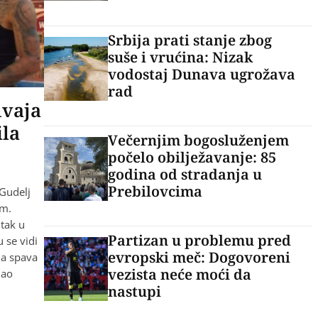
Srbija prati stanje zbog
suše i vrućina: Nizak
vodostaj Dunava ugrožava
rad
dvaja
ila
Večernjim bogosluženjem
počelo obilježavanje: 85
godina od stradanja u
Prebilovcima
 Gudelj
om.
utak u
Partizan u problemu pred
 se vidi
evropski meč: Dogovoreni
ma spava
vezista neće moći da
mao
nastupi