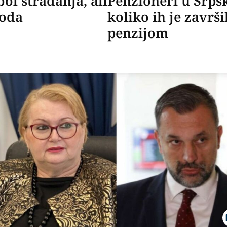
ol stradanja, ali
Penzioneri u Srpsk
roda
koliko ih je završ
penzijom