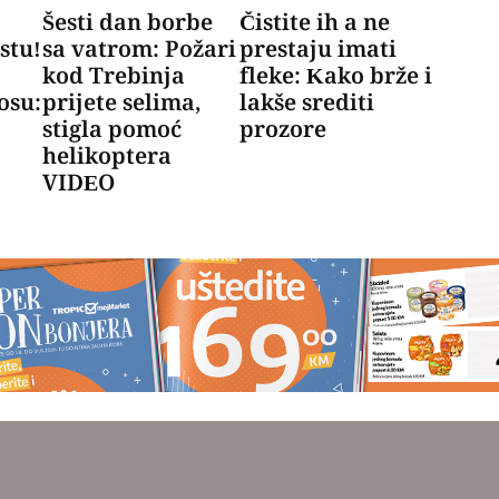
Šesti dan borbe
Čistite ih a ne
stu!
sa vatrom: Požari
prestaju imati
kod Trebinja
fleke: Kako brže i
osu:
prijete selima,
lakše srediti
a
stigla pomoć
prozore
helikoptera
VIDEO