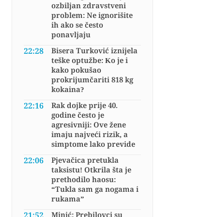
ozbiljan zdravstveni
problem: Ne ignorišite
ih ako se često
ponavljaju
22:28
Bisera Turković iznijela
teške optužbe: Ko je i
kako pokušao
prokrijumčariti 818 kg
kokaina?
22:16
Rak dojke prije 40.
godine često je
agresivniji: Ove žene
imaju najveći rizik, a
simptome lako previde
22:06
Pjevačica pretukla
taksistu! Otkrila šta je
prethodilo haosu:
“Tukla sam ga nogama i
rukama”
21:52
Minić: Prebilovci su