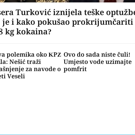
sera Turković iznijela teške optužb
 je i kako pokušao prokrijumčariti
8 kg kokaina?
a polemika oko KPZ
Ovo do sada niste čuli!
la: Nešić traži
Umjesto vode uzimajte
ašnjenje za navode o
pomfrit
eti Veseli