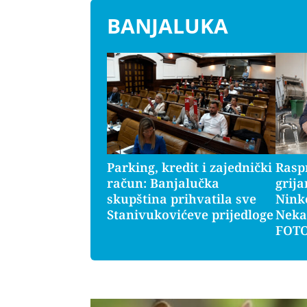
BANJALUKA
Parking, kredit i zajednički
Rasp
račun: Banjalučka
grija
skupština prihvatila sve
Ninko
Stanivukovićeve prijedloge
Nekad
FOT