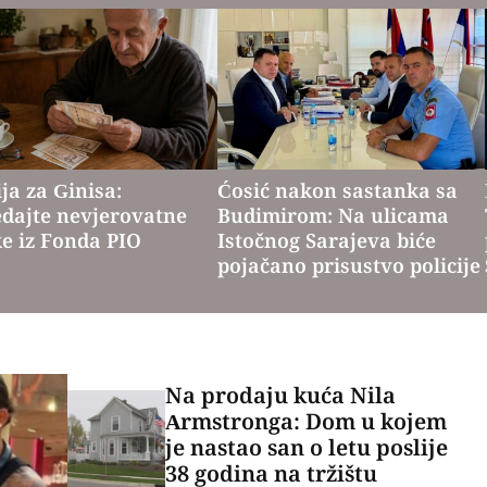
ja za Ginisa:
Ćosić nakon sastanka sa
edajte nevjerovatne
Budimirom: Na ulicama
ke iz Fonda PIO
Istočnog Sarajeva biće
pojačano prisustvo policije
Na prodaju kuća Nila
Armstronga: Dom u kojem
je nastao san o letu poslije
38 godina na tržištu