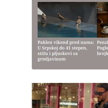
Paklen vikend pred nama:
Penzi
U Srpskoj do 41 stepen,
Pogl
stižu i pljuskovi sa
broj
grmljavinom