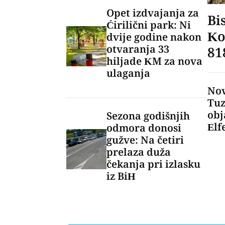
Opet izdvajanja za
Bi
Ćirilični park: Ni
Ko
dvije godine nakon
otvaranja 33
81
hiljade KM za nova
ulaganja
Nov
Tuz
obj
Sezona godišnjih
Elf
odmora donosi
gužve: Na četiri
prelaza duža
čekanja pri izlasku
iz BiH