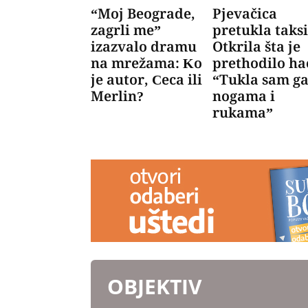
“Moj Beograde,
Pjevačica
zagrli me”
pretukla taksi
izazvalo dramu
Otkrila šta je
na mrežama: Ko
prethodilo ha
je autor, Ceca ili
“Tukla sam g
Merlin?
nogama i
rukama”
OBJEKTIV