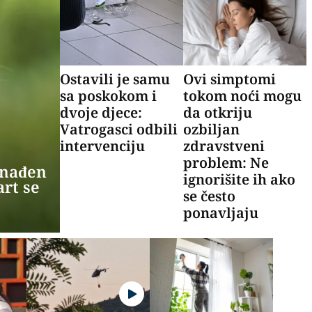
Ostavili je samu
Ovi simptomi
sa poskokom i
tokom noći mogu
dvoje djece:
da otkriju
Vatrogasci odbili
ozbiljan
intervenciju
zdravstveni
problem: Ne
onađen
ignorišite ih ako
rt se
se često
ponavljaju