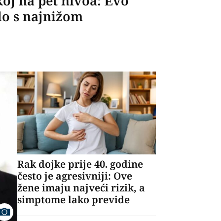
oj na pet nivoa: Evo
ilo s najnižom
Rak dojke prije 40. godine
često je agresivniji: Ove
žene imaju najveći rizik, a
simptome lako previde