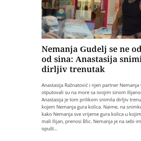
Nemanja Gudelj se ne o
od sina: Anastasija snim
dirljiv trenutak
Anastasija Ražnatović i njen partner Nemanja
otputovali su na more sa svojim sinom Ilijan
Anastasija je tom prilikom snimila dirljiv tren
kojem Nemanja gura kolica. Naime, na snimku
kako Nemanja sve vrijeme gura kolica u koji
mali Ilijan, prenosi Blic. Nemanja je na sebi i
opušt...