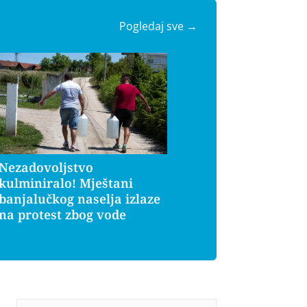
Pogledaj sve →
Nezadovoljstvo
kulminiralo! Mještani
banjalučkog naselja izlaze
na protest zbog vode