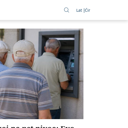
Lat
Ćir