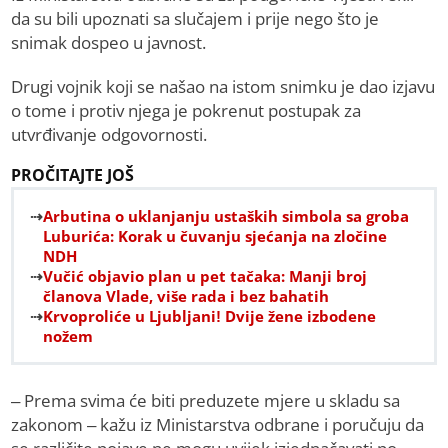
da su bili upoznati sa slučajem i prije nego što je
snimak dospeo u javnost.
Drugi vojnik koji se našao na istom snimku je dao izjavu
o tome i protiv njega je pokrenut postupak za
utvrđivanje odgovornosti.
PROČITAJTE JOŠ
Arbutina o uklanjanju ustaških simbola sa groba
Luburića: Korak u čuvanju sjećanja na zločine
NDH
Vučić objavio plan u pet tačaka: Manji broj
članova Vlade, više rada i bez bahatih
Krvoproliće u Ljubljani! Dvije žene izbodene
nožem
– Prema svima će biti preduzete mjere u skladu sa
zakonom – kažu iz Ministarstva odbrane i poručuju da