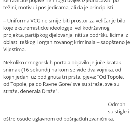
se različite pojave ne mogu uvijek izjednačavati po
težini, motivu i posljedicama, ali da je princip isti.
– Uniforma VCG ne smije biti prostor za veličanje bilo
koje ekstremisticke ideologije, velikodržavnog
projekta, partijskog djelovanja, niti za podršku licima iz
oblasti teškog i organizovanog kriminala – saopšteno je
Vijestima.
Nekoliko crnogorskih portala objavilo je juče kratak
snimak (16 sekundi) na kom se vide dva vojnika, od
kojih jedan, uz podignuta tri prsta, pjeva: “Od Topole,
od Topole, pa do Ravne Gore/ sve su straže, sve su
straže, đenerala Draže”.
Odmah
su stigle i
oštre osude uglavnom od bošnjačkih zvaničnika.