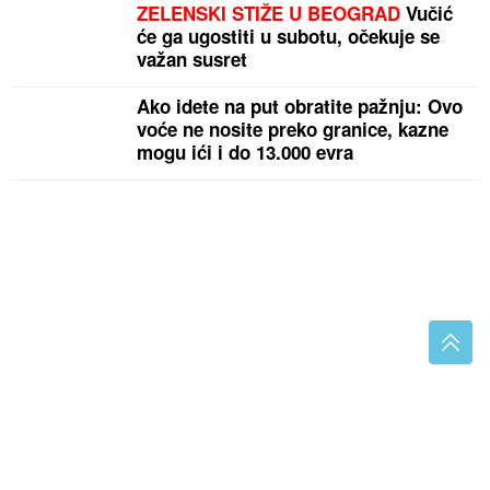
ZELENSKI STIŽE U BEOGRAD
Vučić
će ga ugostiti u subotu, očekuje se
važan susret
Ako idete na put obratite pažnju: Ovo
voće ne nosite preko granice, kazne
mogu ići i do 13.000 evra
(FOTO) SVE PRŠTI OD LUKSUZA
Kaća i Darko Lazić
uživaju u dvorcu, a ispred ogroman bazen