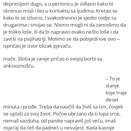
depresijom dugo, a u perionicu je odlazio kako bi
skrenuo misli i bio u kontaktu sa ljudima. Kretao se
kako bi se izborio, i svakodnevno je sjedio ovdje sa
drugarima i smijao se. Nismo mogli ni da zamislimo da
je toliko loše, ili da bi napravio ovako nešto loše i da
završi na psijihatriji. Molimo se da pobijedi sve ovo –
ispričao je izvor blizak pjevaču.
Inače, Sloba je ranije pričao o svojoj borbi sa
anksioznošću.
– To je
stanje
koje traje
deset
minuta i prođe. Treba da naučiš da živiš sa tim, čovjek
se uplaši za svoj život. Počne ubrzano da ti lupa srce,
nemaš vazduha, od panike napraviš još veću, imaš
osjećaj da ćeš da padneš u nesvijest. Kada kasnije