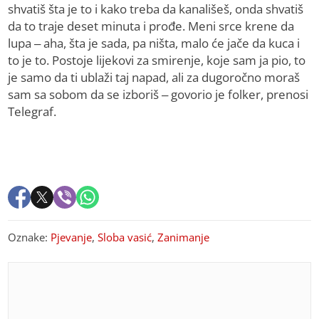
shvatiš šta je to i kako treba da kanališeš, onda shvatiš
da to traje deset minuta i prođe. Meni srce krene da
lupa – aha, šta je sada, pa ništa, malo će jače da kuca i
to je to. Postoje lijekovi za smirenje, koje sam ja pio, to
je samo da ti ublaži taj napad, ali za dugoročno moraš
sam sa sobom da se izboriš – govorio je folker, prenosi
Telegraf.
Oznake:
Pjevanje
,
Sloba vasić
,
Zanimanje
PREPORUKA ZA VAS