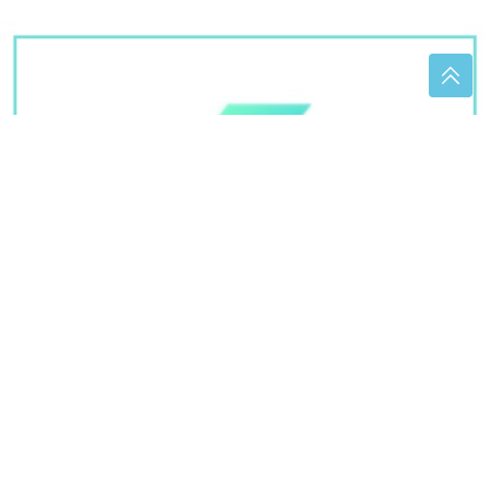
OVO SE NEĆE DOPASTI MERLINU
Ceca nakon više
od tri decenije otkrila tajnu o čuvenom hitu
Dnevni horoskop za danas: Nekoga
čeka važan razgovor, a jedan znak bi
mogao dobiti vijesti koje mijenjaju
planove
(FOTO) MNOGI NE VJERUJU DA JE
TO ONA
Seka Aleksić smršala 14
kilograma, injekcije joj ubrzale
proces, sada pokazala kako izgleda u