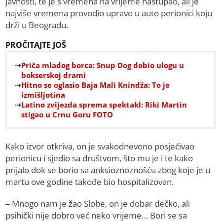
javnosti, te je s vremena na vrijeme nastupao, ali je
najviše vremena provodio upravo u auto perionici koju
drži u Beogradu.
PROČITAJTE JOŠ
Priča mladog borca: Snup Dog dobio ulogu u
bokserskoj drami
Hitno se oglasio Baja Mali Knindža: To je
izmišljotina
Latino zvijezda sprema spektakl: Riki Martin
stigao u Crnu Goru FOTO
Kako izvor otkriva, on je svakodnevono posjećivao
perionicu i sjedio sa društvom, što mu je i te kako
prijalo dok se borio sa anksioznoznošću zbog koje je u
martu ove godine takođe bio hospitalizovan.
– Mnogo nam je žao Slobe, on je dobar dečko, ali
psihički nije dobro već neko vrijeme… Bori se sa