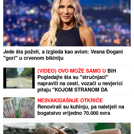
Jede šta poželi, a izgleda kao avion: Vesna Đogani
"gori" u crvenom bikiniju
(VIDEO) OVO MOŽE SAMO U
BiH
Pogledajte šta su "stručnjaci"
napravili na cesti, vozači u nevjerici
pitaju "KOJOM STRANOM DA
VOZIMO"
NESVAKIDAŠNJE OTKRIĆE
Renovirali su kuhinju, pa naletjeli na
bogatstvo vrijedno 70.000 evra