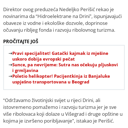
Direktor ovog preduzeća Nedeljko Perišić rekao je
novinarima da “Hidroelektrane na Drini”, ispunjavajući
obaveze iz vodne i ekološke dozvole, doprinose
očuvanju ribljeg fonda i razvoju ribolovnog turizma.
PROČITAJTE JOŠ
Pravi specijalitet! Gatački kajmak iz mješine
uskoro dobija evropski pečat
Sunce, pa nevrijeme: Sutra nas očekuju pljuskovi
i grmljavina
Poletio helikopter! Pacijentkinja iz Banjaluke
uspješno transportovana u Beograd
“Održavamo životinjski svijet u rijeci Drini, ali
istovremeno pomažemo i razvoju turizma jer je sve
više ribolovaca koji dolaze u Višegrad i druge opštine u
kojima je izvršeno poribljavanje”, istakao je Perišić.