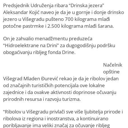
Predsjednik Udruženja ribara “Drinska jezera”
Aleksandar Kojić naveo je da je u gornje i donje drinsko
jezero u Višegradu pušteno 700 kilograma mlađi
potočne pastrmke i 2.500 kilograma mlađi šarana.
On je zahvalio menadžmentu preduzeća
“Hidroelektrane na Drini” za dugogodišnju podršku
obogaćivanju ribljeg fonda Drine.
Načelnik
opštine
Višegrad Mladen Đurević rekao je da je ribolov jedan
od značajnih turističkih potencijala ove lokalne
zajednice i da ovakve aktivnosti doprinose očuvanju
prirodnih resursa i razvoju turizma.
“Ribolov u Višegradu privlači sve više ljubitelja prirode i
ribolova iz regiona i inostranstva, a kontinuirano
poribljavanje ima veliki značaj za očuvanje ribljeg