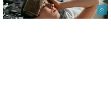
Koliko vam je sna zaista potrebno?
KRAJ ZA GLOVO U
BiH Više nema
naručivanja, poznata platforma danas
napušta tržište
POTENCIJALNE TEMPIRANE BOMBE
Neke namirnice postaju otrovne na
vrućinama