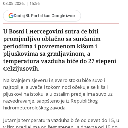
08.05.2026. | 15:56
Dodaj BL Portal kao Google izvor
U Bosni i Hercegovini sutra će biti
promjenljivo oblačno sa sunčanim
periodima i povremenom kišom i
pljuskovima sa grmljavinom, a
temperatura vazduha biće do 27 stepeni
Celzijusovih.
Na krajnjem sjeveru i sjeveroistoku biće suvo i
najtoplije, a uveče i tokom noći očekuje se kiša i
pljuskovi na istoku, a u ostalim predjelima suvo uz
razvedravanje, saopšteno je iz Republičkog
hidrometeorološkog zavoda.
Jutarnja temperatura vazduha biće od devet do 15, u
višim predjelima od šest stepeni, a dnevna od 19 do