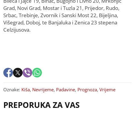
Bileća i Jajce 19, Bihać, Bugojno i Livno 20, Mrkonjić
Grad, Novi Grad, Mostar i Tuzla 21, Prijedor, Rudo,
Srbac, Trebinje, Zvornik i Sanski Most 22, Bijeljina,
Višegrad, Doboj, te Banjaluka i Zenica 23 stepena
Celzijusova.
Oznake:
Kiša
,
Nevrijeme
,
Padavine
,
Prognoza
,
Vrijeme
PREPORUKA ZA VAS