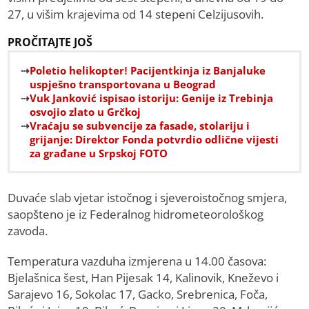
27, u višim krajevima od 14 stepeni Celzijusovih.
PROČITAJTE JOŠ
Poletio helikopter! Pacijentkinja iz Banjaluke
uspješno transportovana u Beograd
Vuk Janković ispisao istoriju: Genije iz Trebinja
osvojio zlato u Grčkoj
Vraćaju se subvencije za fasade, stolariju i
grijanje: Direktor Fonda potvrdio odlične vijesti
za građane u Srpskoj FOTO
Duvaće slab vjetar istočnog i sjeveroistočnog smjera,
saopšteno je iz Federalnog hidrometeorološkog
zavoda.
Temperatura vazduha izmjerena u 14.00 časova:
Bjelašnica šest, Han Pijesak 14, Kalinovik, Kneževo i
Sarajevo 16, Sokolac 17, Gacko, Srebrenica, Foča,