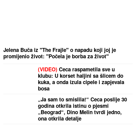
Jelena Buča iz "The Frajle" o napadu koji joj je
promijenio život: "Počela je borba za život"
(VIDEO)
Ceca raspametila sve u
klubu: U korset haljini sa šlicem do
kuka, a onda izula cipele i zapjevala
bosa
„Ja sam to smislila!“ Ceca poslije 30
godina otkrila istinu o pjesmi
„Beograd“, Dino Melin tvrdi jedno,
ona otkrila detalje