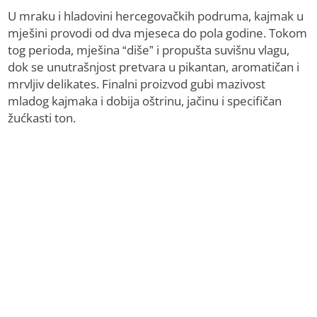
U mraku i hladovini hercegovačkih podruma, kajmak u
mješini provodi od dva mjeseca do pola godine. Tokom
tog perioda, mješina “diše” i propušta suvišnu vlagu,
dok se unutrašnjost pretvara u pikantan, aromatičan i
mrvljiv delikates. Finalni proizvod gubi mazivost
mladog kajmaka i dobija oštrinu, jačinu i specifičan
žućkasti ton.