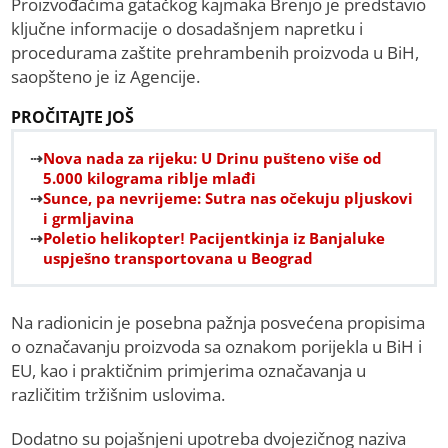
Proizvođačima gatačkog kajmaka Brenjo je predstavio
ključne informacije o dosadašnjem napretku i
procedurama zaštite prehrambenih proizvoda u BiH,
saopšteno je iz Agencije.
PROČITAJTE JOŠ
Nova nada za rijeku: U Drinu pušteno više od
5.000 kilograma riblje mlađi
Sunce, pa nevrijeme: Sutra nas očekuju pljuskovi
i grmljavina
Poletio helikopter! Pacijentkinja iz Banjaluke
uspješno transportovana u Beograd
Na radionicin je posebna pažnja posvećena propisima
o označavanju proizvoda sa oznakom porijekla u BiH i
EU, kao i praktičnim primjerima označavanja u
različitim tržišnim uslovima.
Dodatno su pojašnjeni upotreba dvojezičnog naziva