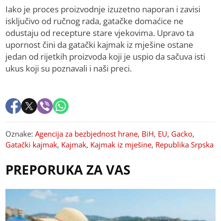
Iako je proces proizvodnje izuzetno naporan i zavisi
isključivo od ručnog rada, gatačke domaćice ne
odustaju od recepture stare vjekovima. Upravo ta
upornost čini da gatački kajmak iz mješine ostane
jedan od rijetkih proizvoda koji je uspio da sačuva isti
ukus koji su poznavali i naši preci.
Oznake:
Agencija za bezbjednost hrane
,
BiH
,
EU
,
Gacko
,
Gatački kajmak
,
Kajmak
,
Kajmak iz mješine
,
Republika Srpska
PREPORUKA ZA VAS