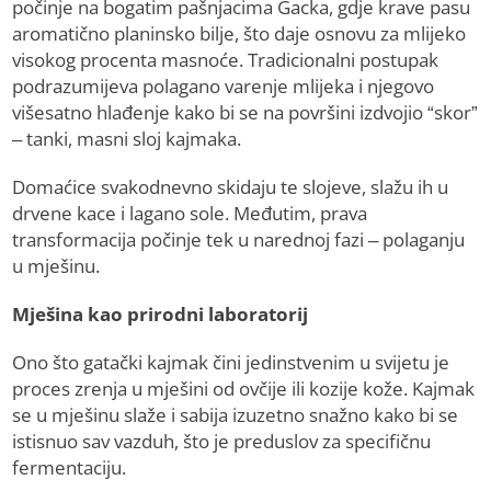
počinje na bogatim pašnjacima Gacka, gdje krave pasu
aromatično planinsko bilje, što daje osnovu za mlijeko
visokog procenta masnoće. Tradicionalni postupak
podrazumijeva polagano varenje mlijeka i njegovo
višesatno hlađenje kako bi se na površini izdvojio “skor”
– tanki, masni sloj kajmaka.
Domaćice svakodnevno skidaju te slojeve, slažu ih u
drvene kace i lagano sole. Međutim, prava
transformacija počinje tek u narednoj fazi – polaganju
u mješinu.
Mješina kao prirodni laboratorij
Ono što gatački kajmak čini jedinstvenim u svijetu je
proces zrenja u mješini od ovčije ili kozije kože. Kajmak
se u mješinu slaže i sabija izuzetno snažno kako bi se
istisnuo sav vazduh, što je preduslov za specifičnu
fermentaciju.