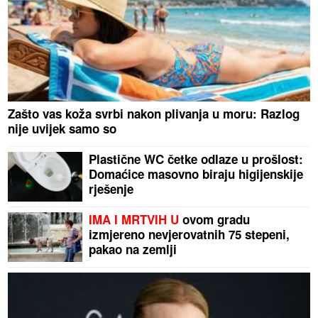
Zašto vas koža svrbi nakon plivanja u moru: Razlog
nije uvijek samo so
Plastične WC četke odlaze u prošlost:
Domaćice masovno biraju higijenskije
rješenje
IMA I MRTVIH U
ovom gradu
izmjereno nevjerovatnih 75 stepeni,
pakao na zemlji