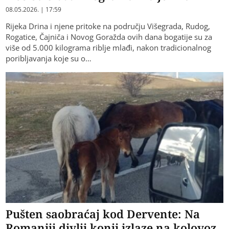
08.05.2026. | 17:59
Rijeka Drina i njene pritoke na području Višegrada, Rudog,
Rogatice, Čajniča i Novog Goražda ovih dana bogatije su za
više od 5.000 kilograma riblje mlađi, nakon tradicionalnog
poribljavanja koje su o…
Pušten saobraćaj kod Dervente: Na
Romaniji divlji konji izlaze na kolovoz