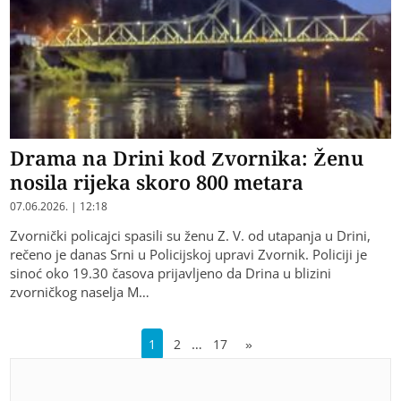
Drama na Drini kod Zvornika: Ženu
nosila rijeka skoro 800 metara
07.06.2026. | 12:18
Zvornički policajci spasili su ženu Z. V. od utapanja u Drini,
rečeno je danas Srni u Policijskoj upravi Zvornik. Policiji je
sinoć oko 19.30 časova prijavljeno da Drina u blizini
zvorničkog naselja M…
…
1
2
17
»