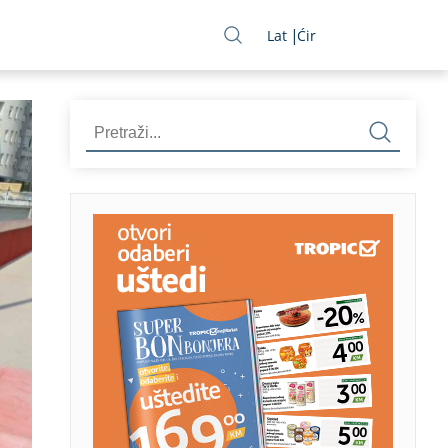
Lat
Ćir