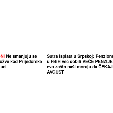
NI
Ne smanjuju se
Sutra isplata u Srpskoj: Penzion
užve kod Prijedorske
u FBiH već dobili VEĆE PENZIJE
luci
evo zašto naši moraju da ČEKA
AVGUST