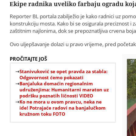
Ekipe radnika uveliko farbaju ogradu koj
Reporter BL portala zabilježio je kako radnici uz pomo
konstrukciju mosta. Kako bi se osigurala preciznost i z
zaštitnim najlonima, dok se prepoznatljiva crvena boj
Ovo uljepšavanje dolazi u pravo vrijeme, pred početak
PROČITAJTE JOŠ
Stanivuković se opet pravda za stabla:
Odgovornost ćemo pokazati
Banjaluka domaćin regionalnim
udruženjima: Humanitarni maraton uz
podršku poznatih ličnosti VIDEO
Ko ne mora u ovom pravcu, neka ne
ide! Potrajaće radovi na banjalučkom
kružnom toku FOTO