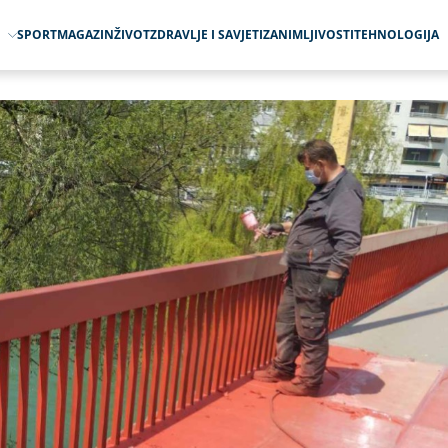
O
SPORT
MAGAZIN
ŽIVOT
ZDRAVLJE I SAVJETI
ZANIMLJIVOSTI
TEHNOLOGIJA