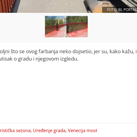
FOTO: BL PORTAL
ljni što se ovog farbanja neko dojsetio, jer su, kako kažu, i
utisak o gradu i njegovom izgledu.
ristička sezona
,
Uređenje grada
,
Venecija most