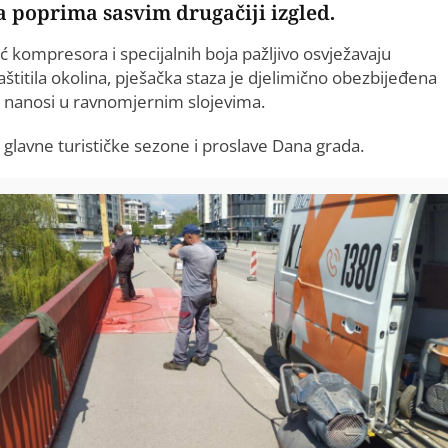
a poprima sasvim drugačiji izgled.
ć kompresora i specijalnih boja pažljivo osvježavaju
aštitila okolina, pješačka staza je djelimično obezbijeđena
a nanosi u ravnomjernim slojevima.
 glavne turističke sezone i proslave Dana grada.