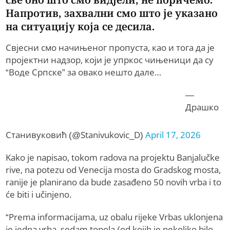
Напротив, захвални смо што је указано
на ситуацију која се десила.
Свјесни смо начињеног пропуста, као и тога да је
пројектни надзор, који је упркос чињеници да су
“Воде Српске” за овако нешто дале…
—
Драшко
Станивуковић (@Stanivukovic_D)
April 17, 2026
Kako je napisao, tokom radova na projektu Banjalučke
rive, na potezu od Venecija mosta do Gradskog mosta,
ranije je planirano da bude zasađeno 50 novih vrba i to
će biti i učinjeno.
“Prema informacijama, uz obalu rijeke Vrbas uklonjena
je jedna vrba, sedam topola (od kojih je nekoliko bilo