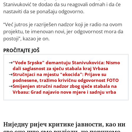
Stanivuković te dodao da su reagovali odmah i da će
nastaviti da se ponašaju odgovorno.
“Već jutros je razriješen nadzor koji je radio na ovom
projektu, te imenovan novi, jer odgovornost mora da
postoji”, kazao je on.
PROČITAJTE JOŠ
“Vode Srpske” demantuju Stanivukovića: Nismo
dali saglasnost za sječu stabala kraj Vrbasa
Stručnjaci na mjestu “ekocida”: Prijave su
podnesene, tražimo krivičnu odgovornost FOTO
Smijenjen stručni nadzor zbog sječe stabala na
Vrbasu: Grad najavio nove mjere i sadnju vrba
Ниједну ријеч критике јавности, као ни
све оно што смо видјели, не поричемо.