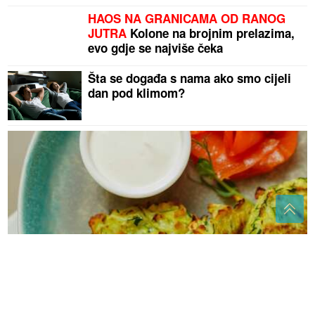
HAOS NA GRANICAMA OD RANOG
JUTRA
Kolone na brojnim prelazima,
evo gdje se najviše čeka
Šta se događa s nama ako smo cijeli
dan pod klimom?
Uštipci od tikvica: Zdrav i brz recept za lagani obrok