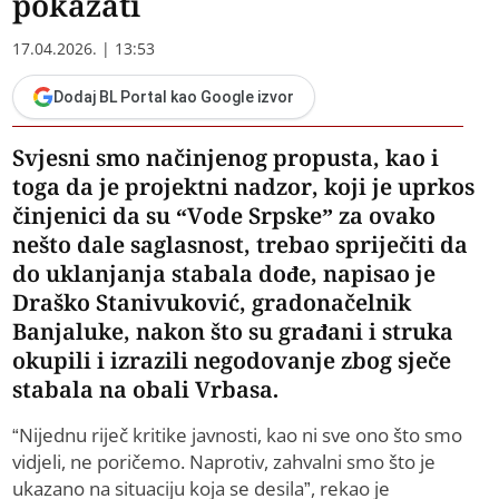
pokazati
17.04.2026. | 13:53
Dodaj BL Portal kao Google izvor
Svjesni smo načinjenog propusta, kao i
toga da je projektni nadzor, koji je uprkos
činjenici da su “Vode Srpske” za ovako
nešto dale saglasnost, trebao spriječiti da
do uklanjanja stabala dođe, napisao je
Draško Stanivuković, gradonačelnik
Banjaluke, nakon što su građani i struka
okupili i izrazili negodovanje zbog sječe
stabala na obali Vrbasa.
“Nijednu riječ kritike javnosti, kao ni sve ono što smo
vidjeli, ne poričemo. Naprotiv, zahvalni smo što je
ukazano na situaciju koja se desila”, rekao je