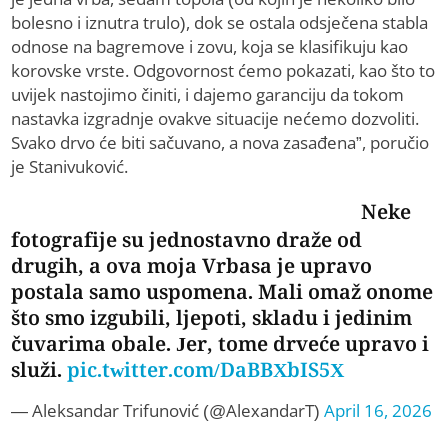
bolesno i iznutra trulo), dok se ostala odsječena stabla
odnose na bagremove i zovu, koja se klasifikuju kao
korovske vrste. Odgovornost ćemo pokazati, kao što to
uvijek nastojimo činiti, i dajemo garanciju da tokom
nastavka izgradnje ovakve situacije nećemo dozvoliti.
Svako drvo će biti sačuvano, a nova zasađena”, poručio
je Stanivuković.
Neke
fotografije su jednostavno draže od
drugih, a ova moja Vrbasa je upravo
postala samo uspomena. Mali omaž onome
što smo izgubili, ljepoti, skladu i jedinim
čuvarima obale. Jer, tome drveće upravo i
služi.
pic.twitter.com/DaBBXbIS5X
— Aleksandar Trifunović (@AlexandarT)
April 16, 2026