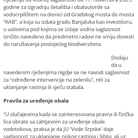
godine za izgradnju šetališta i obaloutvrde sa
vodocrpilištem na dionici od Gradskog mosta do mosta
“KAB”, a koja su izdata gradu Banjaluka kao investitoru,
u uslovima pod kojima se izdaje vodna saglasnost
izričito navedeno da predmetni radovi ne smiju dovesti
do narušavanja postojećeg biodiverziteta.
Dodaju
da u
navedenim rješenjima nigdje se ne navodi saglasnost
za “određene intervencije na zelenilu”, niti za
uklanjanje rastinja ili sječu stabala.
Pravila za uređenje obala
“U slučajevima kada se zainteresovana pravna ili fizička
lica obrate sa zahtjevom za uređenje obale
vodotokova, praksa je da JU ‘Vode Srpske’ daje
saglasnost za uklanjanje niskog rastinja i šiblja, ali uz