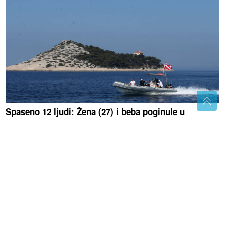
Spaseno 12 ljudi: Žena (27) i beba poginule u
prevrtanju glisera
Spektakularna druga noć Freshwave
festivala: Od regionalnih hitova do
svjetskog elektronskog zvuka
(VIDEO) SNIMAK SA SVADBE
ZAPALIO MREŽE
Mlada prenijela
mladoženju preko praga, on mahao
BIDERMAJEROM