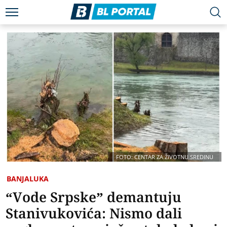
FOTO: CENTAR ZA ŽIVOTNU SREDINU
BANJALUKA
“Vode Srpske” demantuju
Stanivukovića: Nismo dali