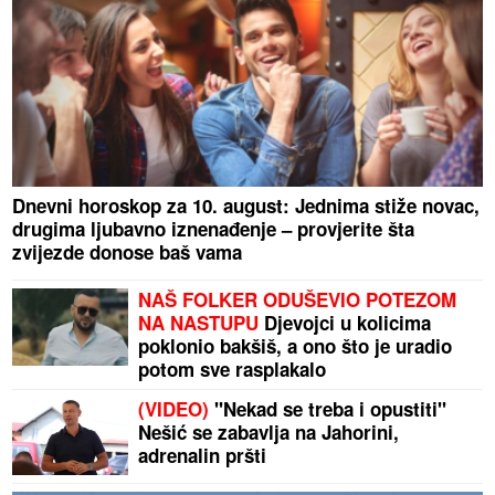
Dnevni horoskop za 10. august: Jednima stiže novac,
drugima ljubavno iznenađenje – provjerite šta
zvijezde donose baš vama
NAŠ FOLKER ODUŠEVIO POTEZOM
NA NASTUPU
Djevojci u kolicima
poklonio bakšiš, a ono što je uradio
potom sve rasplakalo
(VIDEO)
"Nekad se treba i opustiti"
Nešić se zabavlja na Jahorini,
adrenalin pršti