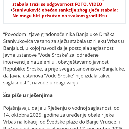
stabala traži se odgovornost FOTO, VIDEO
Stanivuković obećao sankcije zbog sječe stabala:
Ne mogu biti prisutan na svakom gradilištu
“Povodom izjave gradonačelnika Banjaluke Draška
Stanivukovića vezano za sječu stabala uz rijeku Vrbas u
Banjaluci, u kojoj navodi da je postojala saglasnost
Javne ustanove ‘Vode Srpske’ za ‘određene
intervencije na zelenilu’, obavještavamo javnost
Republike Srpske, a prije svega stanovništvo Banjaluke,
da Javna ustanova ‘Vode Srpske’ nije izdala takvu
saglasnost!”, navode u reagovanju.
Šta piše u rješenjima
Pojašnjavaju da je u Rješenju o vodnoj saglasnosti od
14. oktobra 2025. godine za uređenje obale rijeke
Vrbas na lokaciji od Švedske plaže do Banje Vrućice, i
Rješenju od vodnoj saglasnosti od 17. novembra 2025.