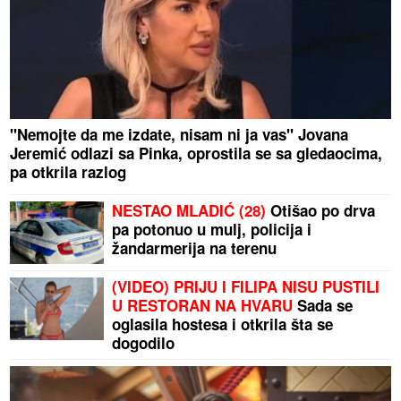
"Nemojte da me izdate, nisam ni ja vas" Jovana
Jeremić odlazi sa Pinka, oprostila se sa gledaocima,
pa otkrila razlog
NESTAO MLADIĆ (28)
Otišao po drva
pa potonuo u mulj, policija i
žandarmerija na terenu
(VIDEO) PRIJU I FILIPA NISU PUSTILI
U RESTORAN NA HVARU
Sada se
oglasila hostesa i otkrila šta se
dogodilo