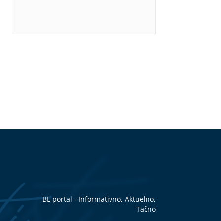
BL portal - Informativno, Aktuelno,
Tačno