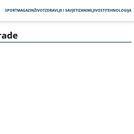
O
SPORT
MAGAZIN
ŽIVOT
ZDRAVLJE I SAVJETI
ZANIMLJIVOSTI
TEHNOLOGIJA
rade