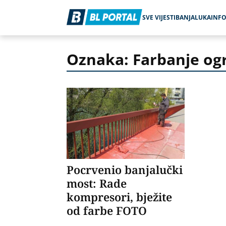
SVE VIJESTI
BANJALUKA
INF
Oznaka: Farbanje og
Pocrvenio banjalučki
most: Rade
kompresori, bježite
od farbe FOTO