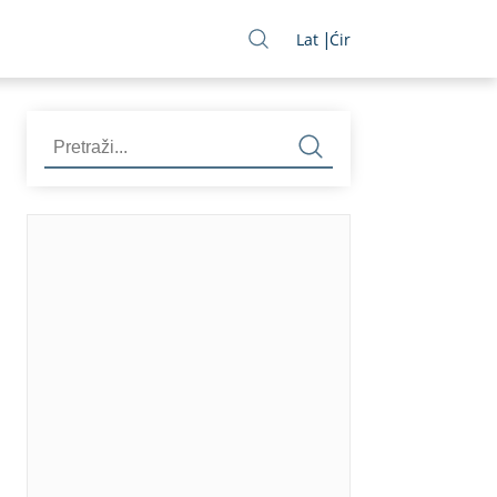
Lat
Ćir