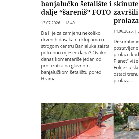
banjalučko šetalište i
skinute
dalje “šareniš” FOTO
završil
prolaz
13.07.2026. | 18:49
14.06.2026. | 
​Da li je za zamjenu nekoliko
drvenih dasaka na klupama u
Dekorativne
strogom centru Banjaluke zaista
postavljen
potrebno mjesec dana? Ovako
prolazu kod
danas komentariše jedan od
Planet” više
prolaznika na glavnom
Folije su sk
banjalučkom šetalištu pored
ostaci tren
Hrama…
prolaza…