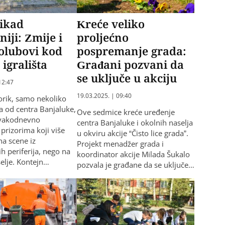
nikad
Kreće veliko
niji: Zmije i
proljećno
olubovi kod
pospremanje grada:
 igrališta
Građani pozvani da
se uključe u akciju
12:47
19.03.2025. | 09:40
orik, samo nekoliko
 od centra Banjaluke,
Ove sedmice kreće uređenje
svakodnevno
centra Banjaluke i okolnih naselja
 prizorima koji više
u okviru akcije “Čisto lice grada”.
na scene iz
Projekt menadžer grada i
h periferija, nego na
koordinator akcije Milada Šukalo
elje. Kontejn…
pozvala je građane da se uključe…