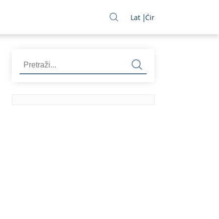
Lat
Ćir