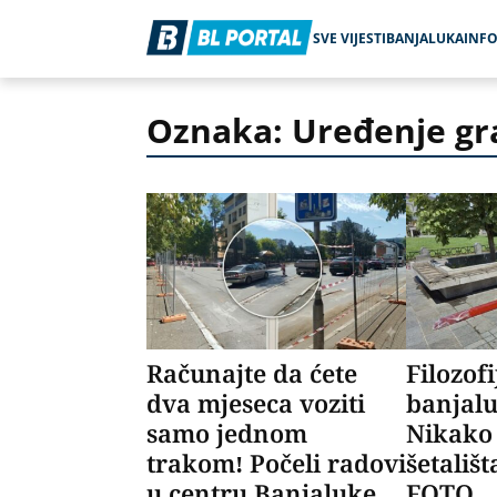
SVE VIJESTI
BANJALUKA
INF
Oznaka: Uređenje gr
Računajte da ćete
Filozofi
dva mjeseca voziti
banjalu
samo jednom
Nikako
trakom! Počeli radovi
šetališ
u centru Banjaluke
FOTO