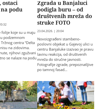
, ostaci
Zgrada u Banjaluci
i na podu
podigla buru – od
a
društvenih mreža do
struke FOTO
20:32
23.04.2026. | 20:04
 folije koje su u maju
e u podzemnom
Novoizgrađeni stambeno-
 Tržnog centra “Delta
poslovni objekat u Gajevoj ulici u
 nisu na zidovima.
centru Banjaluke izazvao je pravu
inute, njihovi zgužvani
lavinu reakcija, od društvenih
utno se nalaze na podu
mreža do stručne javnosti.
Fotografije zgrade, prepoznatljive
po tamnoj fasad…