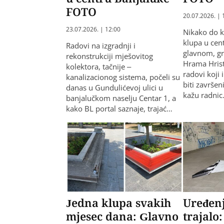
FOTO
20.07.2026. | 
23.07.2026. | 12:00
Nikako do k
klupa u cen
Radovi na izgradnji i
glavnom, gr
rekonstrukciji mješovitog
Hrama Hrista
kolektora, tačnije –
radovi koji 
kanalizacionog sistema, počeli su
biti završen
danas u Gundulićevoj ulici u
kažu radni
banjalučkom naselju Centar 1, a
kako BL portal saznaje, trajać…
Jedna klupa svakih
Uređenj
mjesec dana: Glavno
trajalo: