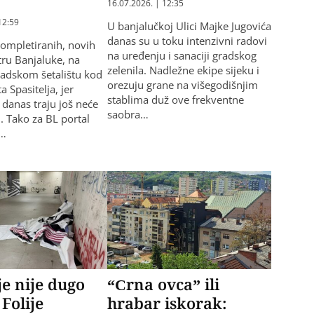
16.07.2026. | 12:35
12:59
U banjalučkoj Ulici Majke Jugovića
danas su u toku intenzivni radovi
ompletiranih, novih
na uređenju i sanaciji gradskog
tru Banjaluke, na
zelenila. Nadležne ekipe sijeku i
adskom šetalištu kod
orezuju grane na višegodišnjim
 Spasitelja, jer
stablima duž ove frekventne
i danas traju još neće
saobra…
i. Tako za BL portal
c…
e nije dugo
“Crna ovca” ili
 Folije
hrabar iskorak: