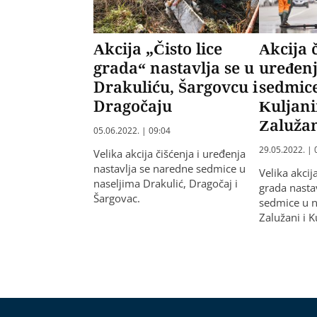
Akcija „Čisto lice
Akcija č
grada“ nastavlja se u
uređen
Drakuliću, Šargovcu i
sedmic
Dragočaju
Kuljani
Zaluža
05.06.2022. | 09:04
29.05.2022. | 
Velika akcija čišćenja i uređenja
nastavlja se naredne sedmice u
Velika akcij
naseljima Drakulić, Dragočaj i
grada nasta
Šargovac.
sedmice u n
Zalužani i K