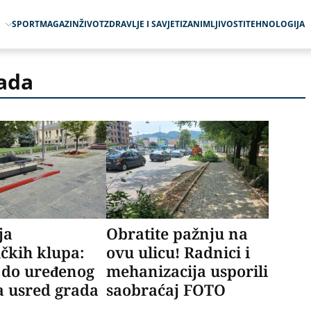
O
SPORT
MAGAZIN
ŽIVOT
ZDRAVLJE I SAVJETI
ZANIMLJIVOSTI
TEHNOLOGIJA
ada
ja
Obratite pažnju na
čkih klupa:
ovu ulicu! Radnici i
 do uređenog
mehanizacija usporili
ta usred grada
saobraćaj FOTO