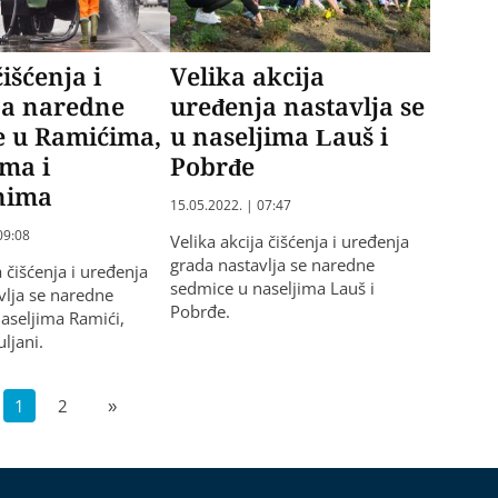
išćenja i
Velika akcija
ja naredne
uređenja nastavlja se
e u Ramićima,
u naseljima Lauš i
ma i
Pobrđe
nima
15.05.2022. | 07:47
09:08
Velika akcija čišćenja i uređenja
grada nastavlja se naredne
a čišćenja i uređenja
sedmice u naseljima Lauš i
vlja se naredne
Pobrđe.
aseljima Ramići,
uljani.
1
2
»