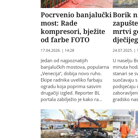
Pocrvenio banjalučki
Borik 
most: Rade
zapušte
kompresori, bježite
mrtvi g
od farbe FOTO
dječijeg
17.04.2026. | 14:28
24.07.2025. | 
Jedan od najpoznatijih
U naselju B
banjalučkih mostova, popularna
minuta hoda
„Venecija“, dobija novo ruho.
stanari se 
Ekipe radnika uveliko farbaju
suočavaju s
ogradu koja poprima sasvim
podsjećaju 
drugačiji izgled. Reporter BL
zaboravljeni
portala zabilježio je kako ra…
gradsko nas