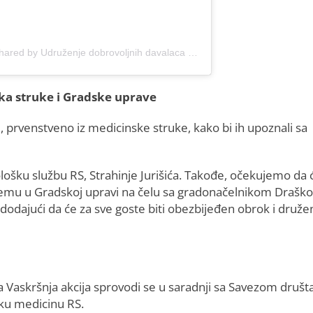
A post shared by Udruženje dobrovoljnih davalaca krvi Grada Banja Luka (@_uddk_gradabanjaluka_)
ka struke i Gradske uprave
i, prvenstveno iz medicinske struke, kako bi ih upoznali sa
ošku službu RS, Strahinje Jurišića. Takođe, očekujemo da 
 i prijemu u Gradskoj upravi na čelu sa gradonačelnikom Draš
dodajući da će za sve goste biti obezbijeđen obrok i druže
 Vaskršnja akcija sprovodi se u saradnji sa Savezom društ
sku medicinu RS.