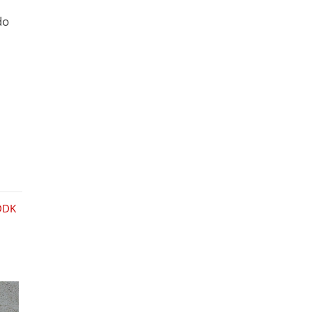
do
DDK