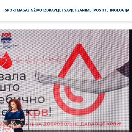
O
SPORT
MAGAZIN
ŽIVOT
ZDRAVLJE I SAVJETI
ZANIMLJIVOSTI
TEHNOLOGIJA