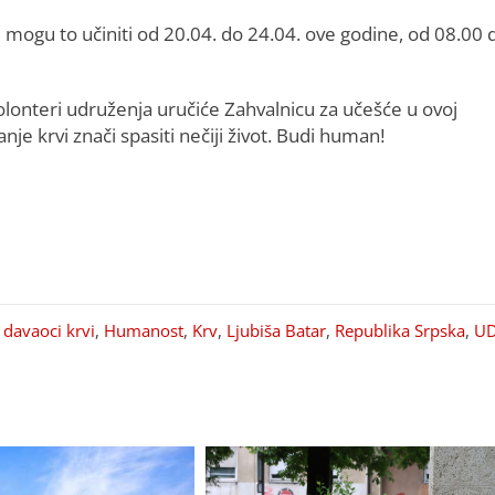
i mogu to učiniti od 20.04. do 24.04. ove godine, od 08.00 
olonteri udruženja uručiće Zahvalnicu za učešće u ovoj
nje krvi znači spasiti nečiji život. Budi human!
 davaoci krvi
,
Humanost
,
Krv
,
Ljubiša Batar
,
Republika Srpska
,
U