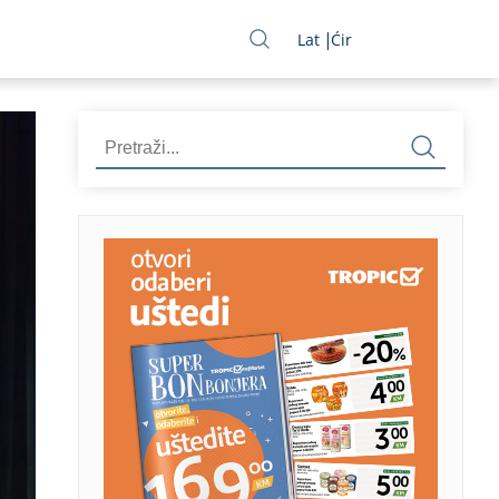
Lat
Ćir