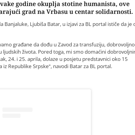
svake godine okuplja stotine humanista, ove
arajući grad na Vrbasu u centar solidarnosti.
Banjaluke, Ljubiša Batar, u izjavi za BL portal ističe da je 
zivamo građane da dođu u Zavod za transfuziju, dobrovoljno
ju ljudskih života. Pored toga, mi smo domaćini dobrovoljn
ak, 24. i 25. aprila, dolaze u posjetu predstavnici oko 15
 iz Republike Srpske“, navodi Batar za BL portal.