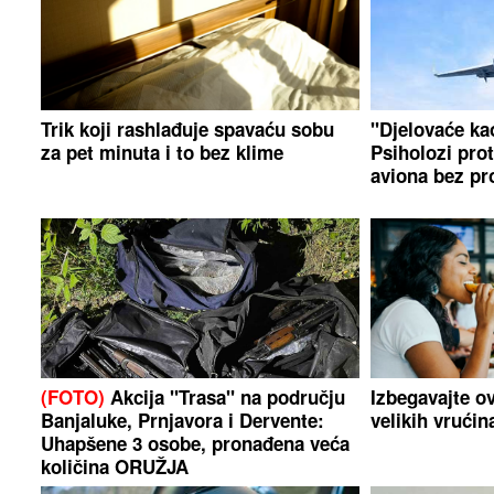
Trik koji rashlađuje spavaću sobu
"Djelovaće ka
za pet minuta i to bez klime
Psiholozi pro
aviona bez pr
(FOTO)
Akcija "Trasa" na području
Izbegavajte o
Banjaluke, Prnjavora i Dervente:
velikih vrućin
Uhapšene 3 osobe, pronađena veća
količina ORUŽJA