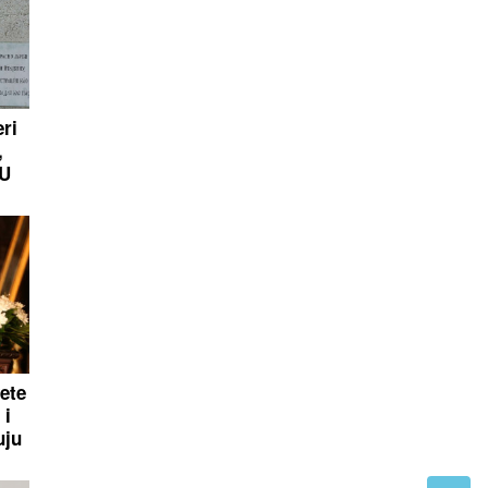
eri
,
JU
ete
 i
uju