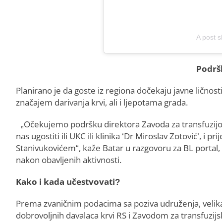
Podrš
Planirano je da goste iz regiona dočekaju javne ličnost
značajem darivanja krvi, ali i ljepotama grada.
„Očekujemo podršku direktora Zavoda za transfuzijol
nas ugostiti ili UKC ili klinika ‘Dr Miroslav Zotović’,
Stanivukovićem“, kaže Batar u razgovoru za BL portal, 
nakon obavljenih aktivnosti.
Kako i kada učestvovati?
Prema zvaničnim podacima sa poziva udruženja, velika
dobrovoljnih davalaca krvi RS i Zavodom za transfuzij