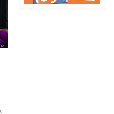
UKA
a