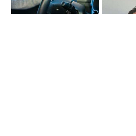
Većina vozača pravi istu grešku:
(FOTO) "OKO
Ovako se automobil najbrže hladi
MOŽE NIKO 
poslije stajanja na suncu
Supruga Ognj
unajmila dadilj
s čim se susr
GUBITNIK DANA
Ljubiša Petrović
Pospite samo 
po zemlji: N
NA PARADAJZU