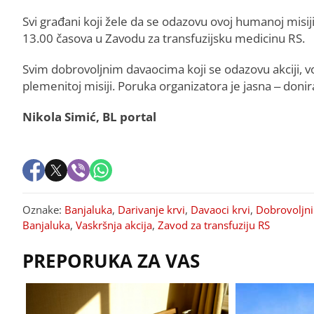
Svi građani koji žele da se odazovu ovoj humanoj misij
13.00 časova u Zavodu za transfuzijsku medicinu RS.
Svim dobrovoljnim davaocima koji se odazovu akciji, v
plemenitoj misiji. Poruka organizatora je jasna – donira
Nikola Simić, BL portal
Oznake:
Banjaluka
,
Darivanje krvi
,
Davaoci krvi
,
Dobrovoljni
Banjaluka
,
Vaskršnja akcija
,
Zavod za transfuziju RS
PREPORUKA ZA VAS