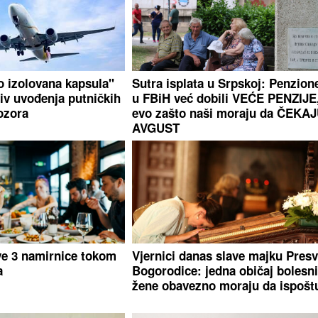
o izolovana kapsula"
Sutra isplata u Srpskoj: Penzion
tiv uvođenja putničkih
u FBiH već dobili VEĆE PENZIJE
ozora
evo zašto naši moraju da ČEKA
AVGUST
ve 3 namirnice tokom
Vjernici danas slave majku Presv
a
Bogorodice: jedna običaj bolesni
žene obavezno moraju da ispošt