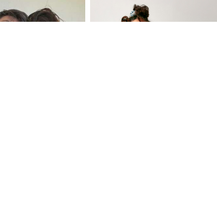
 SINA PERUNA NE
Peglanje vam može biti mnogo
DA NAM POMOGNE"
lakše: Ovaj jednostavan trik šted
ena Amidžića
vrijeme i živce
u iz Azije, pa otkrila
eću u kući
ovaj otpad iz kuhinje
(VIDEO) HIT SNIMAK SA JADRA
ema više CRNIH MRLJA
Srna pokazala kako se rashlađuj
, ne truli uopšte
tokom vrućina