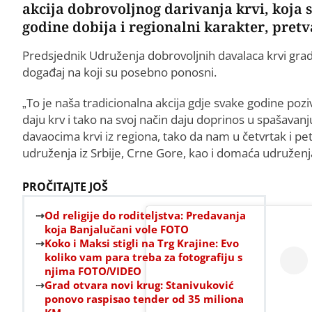
akcija dobrovoljnog darivanja krvi, koja 
godine dobija i regionalni karakter, pretv
Predsjednik Udruženja dobrovoljnih davalaca krvi grada 
događaj na koji su posebno ponosni.
„To je naša tradicionalna akcija gdje svake godine po
daju krv i tako na svoj način daju doprinos u spašavan
davaocima krvi iz regiona, tako da nam u četvrtak i pet
udruženja iz Srbije, Crne Gore, kao i domaća udruženja
PROČITAJTE JOŠ
Od religije do roditeljstva: Predavanja
koja Banjalučani vole FOTO
Koko i Maksi stigli na Trg Krajine: Evo
koliko vam para treba za fotografiju s
njima FOTO/VIDEO
Grad otvara novi krug: Stanivuković
ponovo raspisao tender od 35 miliona