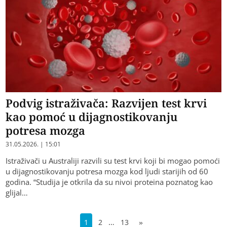
Podvig istraživača: Razvijen test krvi
kao pomoć u dijagnostikovanju
potresa mozga
31.05.2026. | 15:01
Istraživači u Australiji razvili su test krvi koji bi mogao pomoći
u dijagnostikovanju potresa mozga kod ljudi starijih od 60
godina. “Studija je otkrila da su nivoi proteina poznatog kao
glijal…
…
1
2
13
»