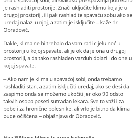
ona u spavaćoj sobi, ali svakako pre spavanja potrebno
je rashladiti prostorije. Znači uključite klimu koja je u
drugoj prostoriji, ili pak rashladite spavaću sobu ako se
uređaj nalazi u njoj, a zatim je isključite – kaže dr
Obradović.
Dakle, klima ne bi trebalo da vam radi cijelu noć u
prostoriji u kojoj spavate, ali je ok da je ona u drugoj
prostoriji, a da tako rashlađen vazduh dolazi i do one u
kojoj spavate.
– Ako nam je klima u spavaćoj sobi, onda trebamo
rashladiti stan, a zatim isključiti uređaj, ako se desi da
zaspimo onda se možemo ukočiti jer oko 90 odsto
takvih osoba poseti sutradan lekara. Sve to važi i za
bebe i za hronične bolesnike, ali vrlo je bitno da klima
bude očišćena – objašnjava dr Obradović.