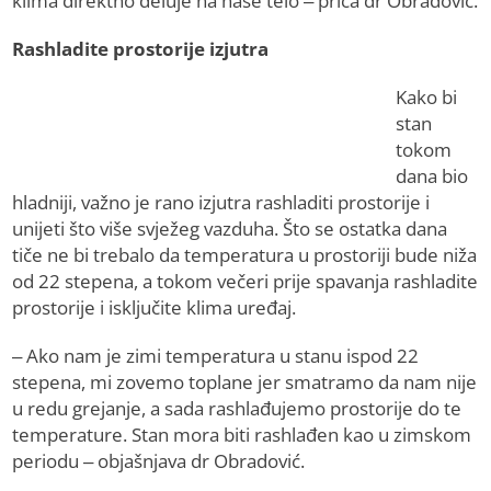
klima direktno deluje na naše telo – priča dr Obradović.
Rashladite prostorije izjutra
Kako bi
stan
tokom
dana bio
hladniji, važno je rano izjutra rashladiti prostorije i
unijeti što više svježeg vazduha. Što se ostatka dana
tiče ne bi trebalo da temperatura u prostoriji bude niža
od 22 stepena, a tokom večeri prije spavanja rashladite
prostorije i isključite klima uređaj.
– Ako nam je zimi temperatura u stanu ispod 22
stepena, mi zovemo toplane jer smatramo da nam nije
u redu grejanje, a sada rashlađujemo prostorije do te
temperature. Stan mora biti rashlađen kao u zimskom
periodu – objašnjava dr Obradović.