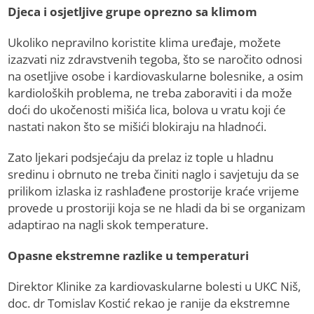
Djeca i osjetljive grupe oprezno sa klimom
Ukoliko nepravilno koristite klima uređaje, možete
izazvati niz zdravstvenih tegoba, što se naročito odnosi
na osetljive osobe i kardiovaskularne bolesnike, a osim
kardioloških problema, ne treba zaboraviti i da može
doći do ukočenosti mišića lica, bolova u vratu koji će
nastati nakon što se mišići blokiraju na hladnoći.
Zato ljekari podsjećaju da prelaz iz tople u hladnu
sredinu i obrnuto ne treba činiti naglo i savjetuju da se
prilikom izlaska iz rashlađene prostorije kraće vrijeme
provede u prostoriji koja se ne hladi da bi se organizam
adaptirao na nagli skok temperature.
Opasne ekstremne razlike u temperaturi
Direktor Klinike za kardiovaskularne bolesti u UKC Niš,
doc. dr Tomislav Kostić rekao je ranije da ekstremne