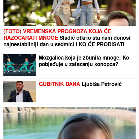
(FOTO) VREMENSKA PROGNOZA KOJA ĆE
RAZOČARATI MNOGE
Sladić otkrio šta nam donosi
najnestabilniji dan u sedmici i KO ĆE PRODISATI
Mozgalica koja je zbunila mnoge: Ko
pobjeđuje u zatezanju konopca?
GUBITNIK DANA
Ljubiša Petrović