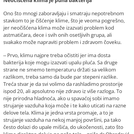
Neočišćena klima je puna bakterija
Ono što mnogi zaboravljaju i smatraju nepotrebnom
stavkom to je čišćenje klime, što je veoma pogrešno,
jer neočišćena klima može izazvati problem kod
astmatičara, dece i svih onih osetljivih grupa, ali
svakako može napraviti problem i zdravom čoveku.
– Prvo, klimu najpre treba očistiti jer ima dosta
bakterija koje mogu izazvati upalu pluća. Sa druge
strane ne smemo temperaturu držati sa velikom
razlikom, treba samo da bude par stepeni razlike.
Treća stvar je da svi volimo da rashladimo prostorije
ispod 20, ali apsolutno nije zdravo iz više razloga. To
nije prirodna hladnoća, ako u spavaćoj sobi imamo
strujanje vazduha koja može i te kako uticati na razne
delove tela. Klima je jedna vrsta promaje, a to je
strujanje vazduha na nekoj manjoj površini, pa tako
često dolazi do upale mišića, do ukočenosti, zato što