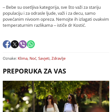
– Bebe su osetljiva kategorija, sve što važi za stariju
populaciju i za odrasle ljude, važi i za decu, samo
povećanim nivoom opreza. Nemojte ih izlagati ovakvim
temperaturnim razlikama – ističe dr Kostić.
Oznake:
Klima
,
Noć
,
Savjeti
,
Zdravlje
PREPORUKA ZA VAS