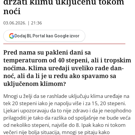
držati klimu uključenu tokom
noći
03.06.2026. | 21:36
Dodaj BL Portal kao Google izvor
Pred nama su pakleni dani sa
temperaturom od 40 stepeni, ali i tropskim
noćima. Klima uređaji uveliko rade dan-
noć, ali da li je u redu ako spavamo sa
uključenom klimom?
Mnogi u želji da se rashlade uključuju klima uređaje na
tek 20 stepeni iako je napolju više i za 15, 20 stepeni.
Ljekari upozoravaju da to nije zdravo i da je neophodno
prilagoditi je tako da razlika od spoljašnje ne bude veća
od nekoliko stepeni, najviše do 8. Ipak kako ni tokom
večeri nije bolja situacija, mnogi se pitaju kako