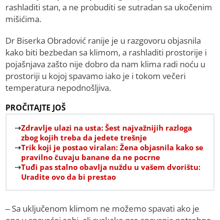
rashladiti stan, a ne probuditi se sutradan sa ukočenim
mišićima.
Dr Biserka Obradović ranije je u razgovoru objasnila
kako biti bezbedan sa klimom, a rashladiti prostorije i
pojašnjava zašto nije dobro da nam klima radi noću u
prostoriji u kojoj spavamo iako je i tokom večeri
temperatura nepodnošljiva.
PROČITAJTE JOŠ
Zdravlje ulazi na usta: Šest najvažnijih razloga
zbog kojih treba da jedete trešnje
Trik koji je postao viralan: Žena objasnila kako se
pravilno čuvaju banane da ne pocrne
Tuđi pas stalno obavlja nuždu u vašem dvorištu:
Uradite ovo da bi prestao
– Sa uključenom klimom ne možemo spavati ako je