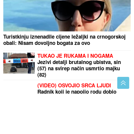
Turistkinju iznenadile cijene ležaljki na crnogorskoj
obali: Nisam dovoljno bogata za ovo
TUKAO JE RUKAMA I NOGAMA
Jezivi detalji brutalnog ubistva, sin
(57) na svirep način usmrtio majku
(82)
(VIDEO) OSVOJIO SRCA LJUDI
Radnik koji je napojio rodu dobio
brojne poklone