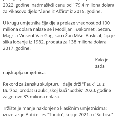
2022. godine, nadmašivši cenu od 179,4 miliona dolara
za Pikasovo djelo “Žene iz Alžira” iz 2015. godine.
U krugu umjetnika čija djela prelaze vrednost od 100
miliona dolara nalaze se i Modiljani, Đakometi, Sezan,
Magrit i Vinsent Van Gog, kao i Žan Mišel Baskijat, čija je
slika lobanje iz 1982. prodata za 138 miliona dolara
2017. godine.
Kalo je
sada
najskuplja umjetnica.
Rekord za žensku skulpturu i dalje drži “Pauk” Luiz
Buržoa, prodat u aukcijskoj kući “Sotbis” 2023. godine
za gotovo 33 miliona dolara.
Tržište je manje naklonjeno klasičnim umjetnicima:
izuzetak je Botičelijev “Tondo”, koji je 2021. u “Sotbisu”