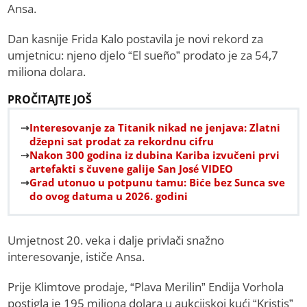
Ansa.
Dan kasnije Frida Kalo postavila je novi rekord za
umjetnicu: njeno djelo “El sueño” prodato je za 54,7
miliona dolara.
PROČITAJTE JOŠ
Interesovanje za Titanik nikad ne jenjava: Zlatni
džepni sat prodat za rekordnu cifru
Nakon 300 godina iz dubina Kariba izvučeni prvi
artefakti s čuvene galije San José VIDEO
Grad utonuo u potpunu tamu: Biće bez Sunca sve
do ovog datuma u 2026. godini
Umjetnost 20. veka i dalje privlači snažno
interesovanje, ističe Ansa.
Prije Klimtove prodaje, “Plava Merilin” Endija Vorhola
postigla je 195 miliona dolara u aukcijskoj kući “Kristis”