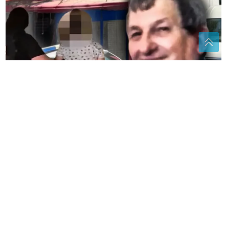
(FOTO) VEZALI GA PERTLAMA, PA UGUŠILI
Sud
odredio pritvor osumnjičenima za svirepo ubistvo
pekara
Treba da sadrži 3 namirnice: Šta je
ZDRAV DORUČAK prema doktorima
sa Harvarda
"Nisi bio na njenom koncertu AKO
NIJE PALA" Lepa Brena pala na
koncertu u Budvi nakon kultnog
zamaha nogom