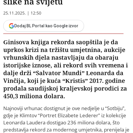
slike na svijetu
25.11.2025. | 12:50
Dodaj BL Portal kao Google izvor
Ginisova knjiga rekorda saopštila je da
uprkos krizi na tržištu umjetnina, aukcije
vrhunskih djela nastavljaju da obaraju
istorijske iznose, ali rekord svih vremena i
dalje drži “Salvator Mundi” Leonarda da
Vinčija, koji je kuća “Kristis” 2017. godine
prodala saudijskoj kraljevskoj porodici za
450,3 miliona dolara.
Najnoviji vrhunac dostignut je ove nedjelje u “Sotbiju”,
gdje je Klimtov “Portret Elizabete Lederer” iz kolekcije
Leonarda Laudera dostigao 236 miliona dolara, što
predstavlja rekord za modernog umjetnika, prenijela je