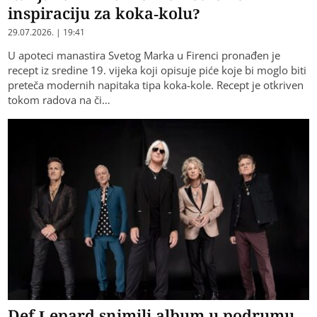
inspiraciju za koka-kolu?
29.07.2026. | 19:41
U apoteci manastira Svetog Marka u Firenci pronađen je
recept iz sredine 19. vijeka koji opisuje piće koje bi moglo biti
preteča modernih napitaka tipa koka-kole. Recept je otkriven
tokom radova na či…
Def Lepard snimili album u podrumu