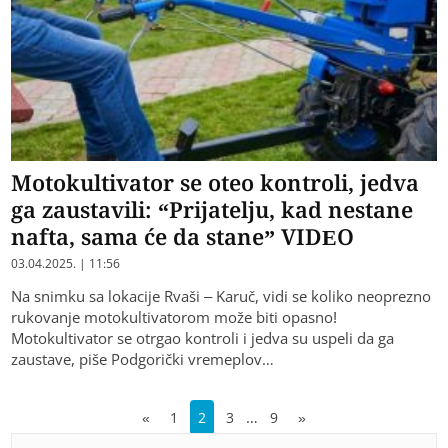
Motokultivator se oteo kontroli, jedva
ga zaustavili: “Prijatelju, kad nestane
nafta, sama će da stane” VIDEO
03.04.2025. | 11:56
Na snimku sa lokacije Rvaši – Karuč, vidi se koliko neoprezno
rukovanje motokultivatorom može biti opasno!
Motokultivator se otrgao kontroli i jedva su uspeli da ga
zaustave, piše Podgorički vremeplov…
…
«
1
2
3
9
»