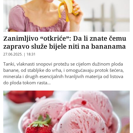
Zanimljivo “otkriće”: Da li znate čemu
zapravo služe bijele niti na bananama
27.06.2025. | 18:31
Tanki, vlaknasti snopovi protežu se cijelom dužinom ploda
banane, od stabljike do vrha, i omogućavaju protok šećera,
minerala i drugih esencijalnih hranljivih materija od listova
do ploda tokom rasta…