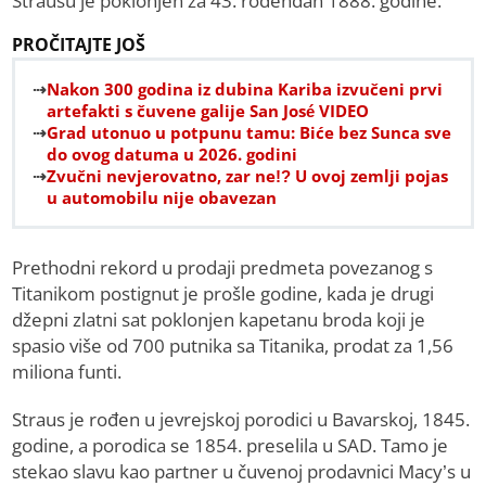
Strausu je poklonjen za 43. rođendan 1888. godine.
PROČITAJTE JOŠ
Nakon 300 godina iz dubina Kariba izvučeni prvi
artefakti s čuvene galije San José VIDEO
Grad utonuo u potpunu tamu: Biće bez Sunca sve
do ovog datuma u 2026. godini
Zvučni nevjerovatno, zar ne!? U ovoj zemlji pojas
u automobilu nije obavezan
Prethodni rekord u prodaji predmeta povezanog s
Titanikom postignut je prošle godine, kada je drugi
džepni zlatni sat poklonjen kapetanu broda koji je
spasio više od 700 putnika sa Titanika, prodat za 1,56
miliona funti.
Straus je rođen u jevrejskoj porodici u Bavarskoj, 1845.
godine, a porodica se 1854. preselila u SAD. Tamo je
stekao slavu kao partner u čuvenoj prodavnici Macy’s u