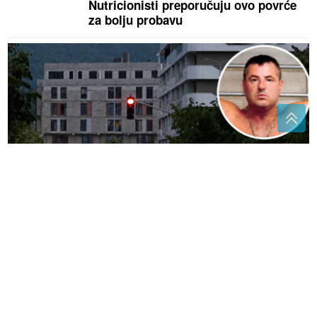
Nutricionisti preporučuju ovo povrće
za bolju probavu
(FOTO)
Bezbjednost na ispitu: Mogu li institucije
odgovoriti na OBRAČUNE kriminalnih grupa u
Istočnom Sarajevu
Desert koji se ne peče: Za samo 15
minuta pripremite kremastu tortu od
keksa i pudinga