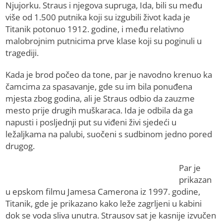
Njujorku. Straus i njegova supruga, Ida, bili su među
više od 1.500 putnika koji su izgubili život kada je
Titanik potonuo 1912. godine, i među relativno
malobrojnim putnicima prve klase koji su poginuli u
tragediji.
Kada je brod počeo da tone, par je navodno krenuo ka
čamcima za spasavanje, gde su im bila ponuđena
mjesta zbog godina, ali je Straus odbio da zauzme
mesto prije drugih muškaraca. Ida je odbila da ga
napusti i posljednji put su viđeni živi sjedeći u
ležaljkama na palubi, suočeni s sudbinom jedno pored
drugog.
Par je
prikazan
u epskom filmu Jamesa Camerona iz 1997. godine,
Titanik, gde je prikazano kako leže zagrljeni u kabini
dok se voda sliva unutra. Strausov sat je kasnije izvučen