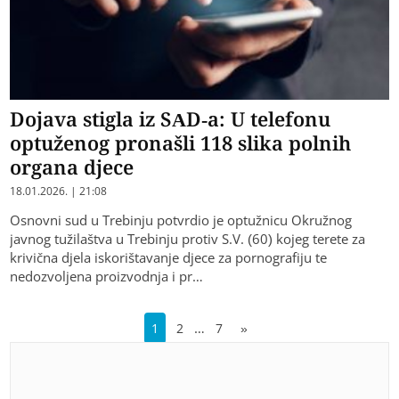
Dojava stigla iz SAD-a: U telefonu
optuženog pronašli 118 slika polnih
organa djece
18.01.2026. | 21:08
Osnovni sud u Trebinju potvrdio je optužnicu Okružnog
javnog tužilaštva u Trebinju protiv S.V. (60) kojeg terete za
krivična djela iskorištavanje djece za pornografiju te
nedozvoljena proizvodnja i pr…
…
1
2
7
»