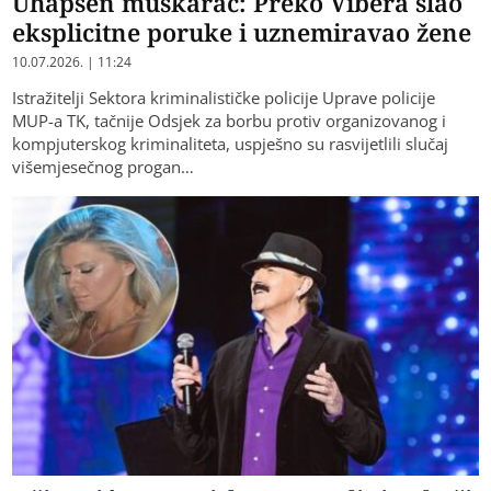
Uhapšen muškarac: Preko Vibera slao
eksplicitne poruke i uznemiravao žene
10.07.2026. | 11:24
Istražitelji Sektora kriminalističke policije Uprave policije
MUP-a TK, tačnije Odsjek za borbu protiv organizovanog i
kompjuterskog kriminaliteta, uspješno su rasvijetlili slučaj
višemjesečnog progan…