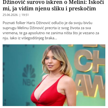
Džinović surovo iskren o Melini: Iskoči
mi, ja vidim njenu sliku i preskočim
25.06.2026. | 19:51
Poznati folker Haris Džinović odlučio je da svoju bivšu
suprugu Melinu Džinović precrta iz svog života za sva
vremena, te ga apsolutno ne zanima ništa što je vezano za
nju. Iako iz višegodišnjeg braka…