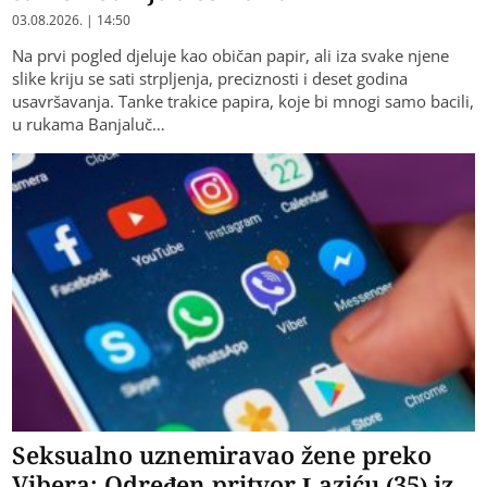
03.08.2026. | 14:50
Na prvi pogled djeluje kao običan papir, ali iza svake njene
slike kriju se sati strpljenja, preciznosti i deset godina
usavršavanja. Tanke trakice papira, koje bi mnogi samo bacili,
u rukama Banjaluč…
Seksualno uznemiravao žene preko
Vibera: Određen pritvor Laziću (35) iz