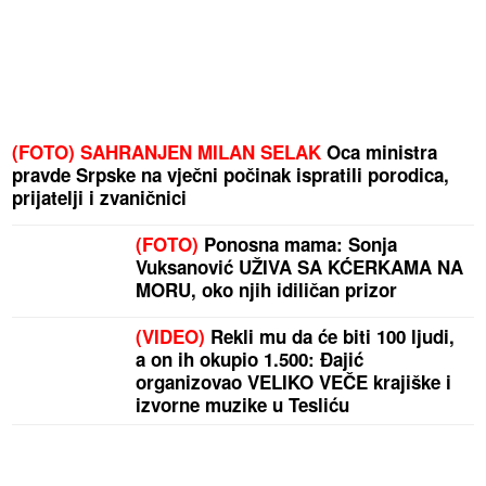
(FOTO) SAHRANJEN MILAN SELAK
Oca ministra
pravde Srpske na vječni počinak ispratili porodica,
prijatelji i zvaničnici
(FOTO)
Ponosna mama: Sonja
Vuksanović UŽIVA SA KĆERKAMA NA
MORU, oko njih idiličan prizor
(VIDEO)
Rekli mu da će biti 100 ljudi,
a on ih okupio 1.500: Đajić
organizovao VELIKO VEČE krajiške i
izvorne muzike u Tesliću