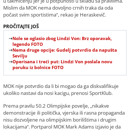
u takmičenju jer je u potpunosti u skladu sa pravilima.
Mislim da MOK nema dovoljno crnih traka da oda
počast svim sportistima“, rekao je Heraskevič.
PROČITAJTE JOŠ
Nole se oglasio zbog Lindzi Von: Brz oporavak,
legendo FOTO
Nema druge opcije: Gudelj potvrdio da napušta
Sevilju
Operisana i treći put: Lindzi Von poslala novu
poruku iz bolnice FOTO
MOK nije potvrdio da li bi mogao da ga diskvalifikuje
ukoliko nastavi da nosi kacigu, prenosi SportKlub.
Prema pravilu 50.2 Olimpijske povelje, „nikakve
demonstracije ili politička, vjerska ili rasna propaganda
nisu dozvoljene na olimpijskim borilištima i drugim
lokacijama“. Portparol MOK Mark Adams izjavio je da