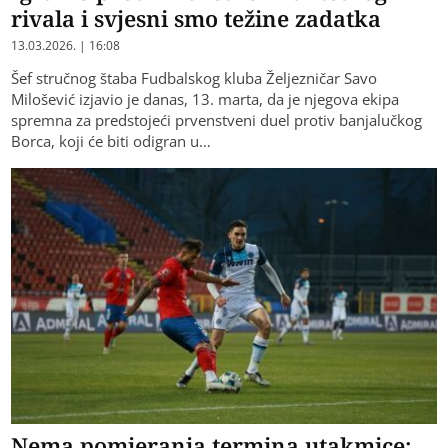
rivala i svjesni smo težine zadatka
13.03.2026. | 16:08
Šef stručnog štaba Fudbalskog kluba Željezničar Savo
Milošević izjavio je danas, 13. marta, da je njegova ekipa
spremna za predstojeći prvenstveni duel protiv banjalučkog
Borca, koji će biti odigran u…
Nema pomjeranja termina utakmice: