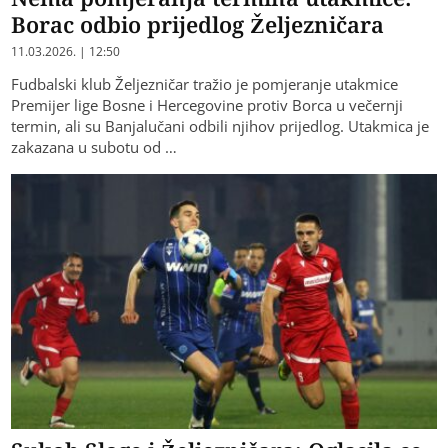
Borac odbio prijedlog Željezničara
11.03.2026. | 12:50
Fudbalski klub Željezničar tražio je pomjeranje utakmice
Premijer lige Bosne i Hercegovine protiv Borca u večernji
termin, ali su Banjalučani odbili njihov prijedlog. Utakmica je
zakazana u subotu od …