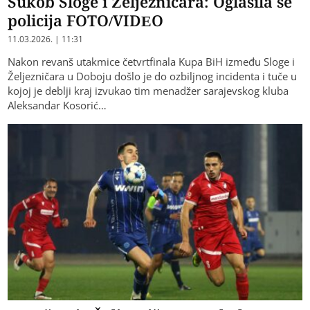
Sukob Sloge i Željezničara: Oglasila se
policija FOTO/VIDEO
11.03.2026. | 11:31
Nakon revanš utakmice četvrtfinala Kupa BiH između Sloge i
Željezničara u Doboju došlo je do ozbiljnog incidenta i tuče u
kojoj je deblji kraj izvukao tim menadžer sarajevskog kluba
Aleksandar Kosorić…