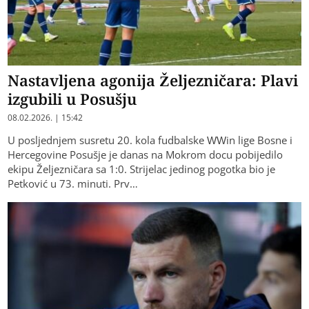
Nastavljena agonija Željezničara: Plavi
izgubili u Posušju
08.02.2026. | 15:42
U posljednjem susretu 20. kola fudbalske WWin lige Bosne i
Hercegovine Posušje je danas na Mokrom docu pobijedilo
ekipu Željezničara sa 1:0. Strijelac jedinog pogotka bio je
Petković u 73. minuti. Prv…