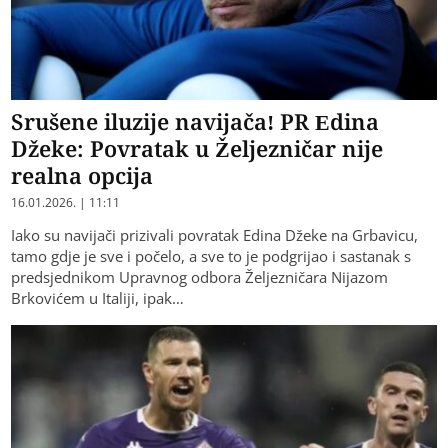
Srušene iluzije navijača! PR Edina
Džeke: Povratak u Željezničar nije
realna opcija
16.01.2026. | 11:11
Iako su navijači prizivali povratak Edina Džeke na Grbavicu,
tamo gd‌je je sve i počelo, a sve to je podgrijao i sastanak s
predsjednikom Upravnog odbora Željezničara Nijazom
Brkovićem u Italiji, ipak…