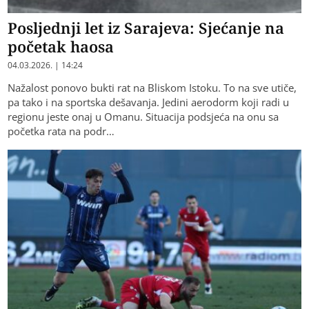
Posljednji let iz Sarajeva: Sjećanje na
početak haosa
04.03.2026. | 14:24
Nažalost ponovo bukti rat na Bliskom Istoku. To na sve utiče,
pa tako i na sportska dešavanja. Jedini aerodorm koji radi u
regionu jeste onaj u Omanu. Situacija podsjeća na onu sa
početka rata na podr…