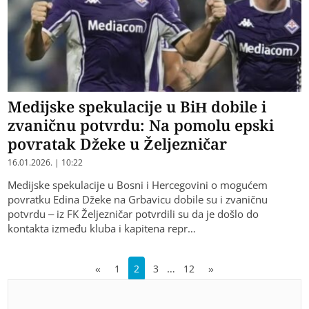
Medijske spekulacije u BiH dobile i
zvaničnu potvrdu: Na pomolu epski
povratak Džeke u Željezničar
16.01.2026. | 10:22
Medijske spekulacije u Bosni i Hercegovini o mogućem
povratku Edina Džeke na Grbavicu dobile su i zvaničnu
potvrdu – iz FK Željezničar potvrdili su da je došlo do
kontakta između kluba i kapitena repr…
…
«
1
2
3
12
»