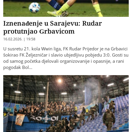
Iznenađenje u Sarajevu: Rudar
protutnjao Grbavicom
16.02.2026. | 19:58
U susretu 21. kola Wwin liga, FK Rudar Prijedor je na Grbavici
šokirao FK Željezničar i slavio ubjedljivu pobjedu 3:0. Gosti su
od samog početka djelovali organizovanije i opasnije, a rani
pogodak Bol…