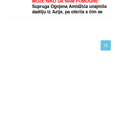
MOŽE NIKO DA NAM POMOGNE"
Supruga Ognjena Amidžića unajmila
dadilju iz Azije, pa otkrila s čim se
susreću u kući
Ubacite jednu kašiku ovoga u smjesu za uštipke:
Narastu kao ludi i ne upijaju ulje
Antonija Čerkez o starim ljubavima i
novom poglavlju: Mogla bih napisati
roman
Banjalučanka prijavila krađu "bmw":