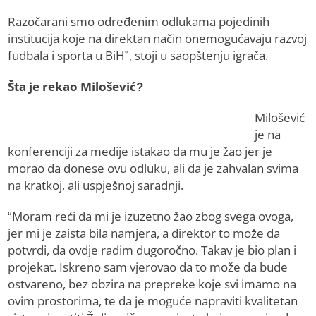
Razočarani smo određenim odlukama pojedinih
institucija koje na direktan način onemogućavaju razvoj
fudbala i sporta u BiH”, stoji u saopštenju igrača.
Šta je rekao Milošević?
Milošević
je na
konferenciji za medije istakao da mu je žao jer je
morao da donese ovu odluku, ali da je zahvalan svima
na kratkoj, ali uspješnoj saradnji.
“Moram reći da mi je izuzetno žao zbog svega ovoga,
jer mi je zaista bila namjera, a direktor to može da
potvrdi, da ovdje radim dugoročno. Takav je bio plan i
projekat. Iskreno sam vjerovao da to može da bude
ostvareno, bez obzira na prepreke koje svi imamo na
ovim prostorima, te da je moguće napraviti kvalitetan