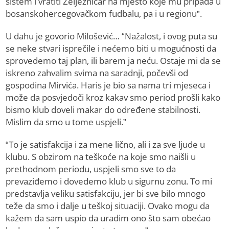
sistem i vratiti Željezničar na mjesto koje mu pripada u
bosanskohercegovačkom fudbalu, pa i u regionu”.
U dahu je govorio Milošević… “Nažalost, i ovog puta su
se neke stvari isprečile i nećemo biti u mogućnosti da
sprovedemo taj plan, ili barem ja neću. Ostaje mi da se
iskreno zahvalim svima na saradnji, počevši od
gospodina Mirvića. Haris je bio sa nama tri mjeseca i
može da posvjedoči kroz kakav smo period prošli kako
bismo klub doveli makar do određene stabilnosti.
Mislim da smo u tome uspjeli.”
“To je satisfakcija i za mene lično, ali i za sve ljude u
klubu. S obzirom na teškoće na koje smo naišli u
prethodnom periodu, uspjeli smo sve to da
prevaziđemo i dovedemo klub u sigurnu zonu. To mi
predstavlja veliku satisfakciju, jer bi sve bilo mnogo
teže da smo i dalje u teškoj situaciji. Ovako mogu da
kažem da sam uspio da uradim ono što sam obećao