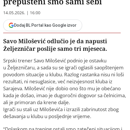
prepušteni smo sami sebi
14.05.2026. | 16:00
Dodaj BL Portal kao Google izvor
Savo Milošević odlučio je da napusti
Željezničar poslije samo tri mjeseca.
Srpski trener Savo Milošević podnio je ostavku
u Željezničaru, a sada su se igrači oglasili saopštenjem
povodom situacije u klubu. Razlog rastanka nisu ni loši
rezultati, ni nesuglasice, već neizvjesnost kluba iz
Sarajeva. Milošević nije dobio ono što mu je obećano
kada je došao, imao je dugoročni dogovor sa čelnicima,
ali je primoran da krene dalje.
Igrači su stali uz Miloševića i izrazili zabrinutost zbog
dešavanja u klubu u posljednje vrijeme.
“Dolaskom na trening ostali smo zatečeni situacijom i