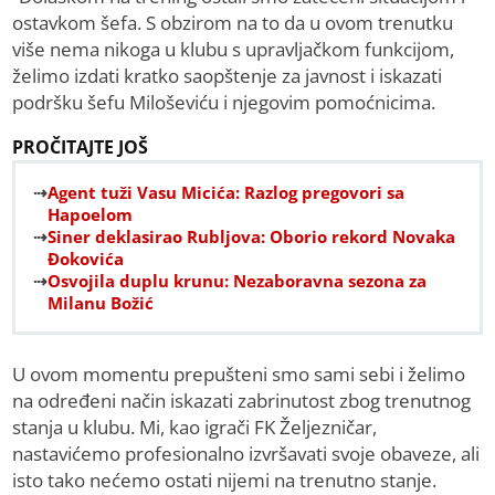
ostavkom šefa. S obzirom na to da u ovom trenutku
više nema nikoga u klubu s upravljačkom funkcijom,
želimo izdati kratko saopštenje za javnost i iskazati
podršku šefu Miloševiću i njegovim pomoćnicima.
PROČITAJTE JOŠ
Agent tuži Vasu Micića: Razlog pregovori sa
Hapoelom
Siner deklasirao Rubljova: Oborio rekord Novaka
Đokovića
Osvojila duplu krunu: Nezaboravna sezona za
Milanu Božić
U ovom momentu prepušteni smo sami sebi i želimo
na određeni način iskazati zabrinutost zbog trenutnog
stanja u klubu. Mi, kao igrači FK Željezničar,
nastavićemo profesionalno izvršavati svoje obaveze, ali
isto tako nećemo ostati nijemi na trenutno stanje.