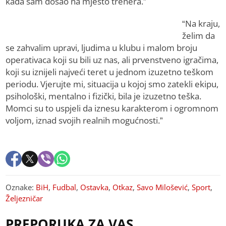
kada sam došao na mjesto trenera.”
“Na kraju,
želim da
se zahvalim upravi, ljudima u klubu i malom broju
operativaca koji su bili uz nas, ali prvenstveno igračima,
koji su iznijeli najveći teret u jednom izuzetno teškom
periodu. Vjerujte mi, situacija u kojoj smo zatekli ekipu,
psihološki, mentalno i fizički, bila je izuzetno teška.
Momci su to uspjeli da iznesu karakterom i ogromnom
voljom, iznad svojih realnih mogućnosti.”
Oznake:
BiH
,
Fudbal
,
Ostavka
,
Otkaz
,
Savo Milošević
,
Sport
,
Željezničar
PREPORUKA ZA VAS