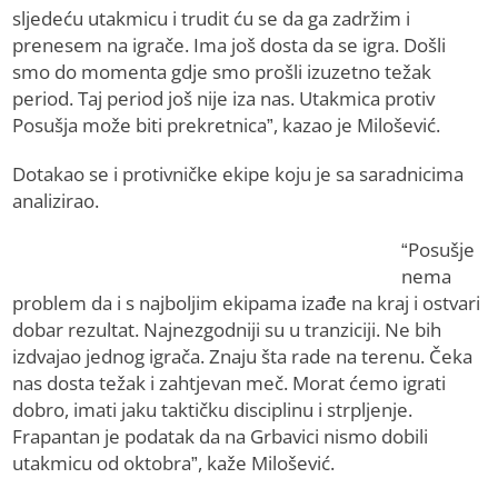
sljedeću utakmicu i trudit ću se da ga zadržim i
prenesem na igrače. Ima još dosta da se igra. Došli
smo do momenta gdje smo prošli izuzetno težak
period. Taj period još nije iza nas. Utakmica protiv
Posušja može biti prekretnica”, kazao je Milošević.
Dotakao se i protivničke ekipe koju je sa saradnicima
analizirao.
“Posušje
nema
problem da i s najboljim ekipama izađe na kraj i ostvari
dobar rezultat. Najnezgodniji su u tranziciji. Ne bih
izdvajao jednog igrača. Znaju šta rade na terenu. Čeka
nas dosta težak i zahtjevan meč. Morat ćemo igrati
dobro, imati jaku taktičku disciplinu i strpljenje.
Frapantan je podatak da na Grbavici nismo dobili
utakmicu od oktobra”, kaže Milošević.