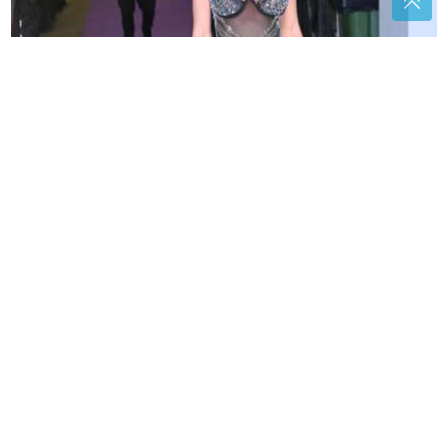
(VIDEO)
"Stanija, da nemaš možda sutlijaš?" Jedno
pitanje potpuno zateklo pobjednicu Elite, njena
reakcija postala hit
Toplotni udar može biti opasan:
Srpski kardiolog otkrio simptom koji
zahtijeva hitnu reakciju
Nutricionisti otkrili najbolje
međuobroke za djecu