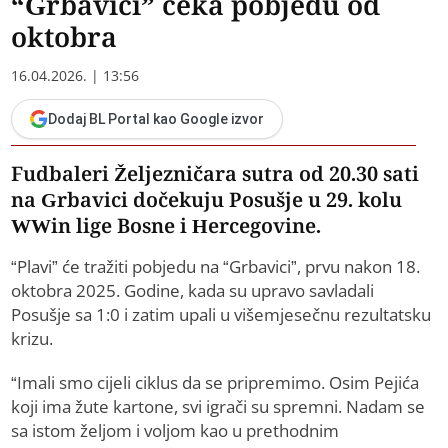
“Grbavici” čeka pobjedu od
oktobra
16.04.2026. | 13:56
Dodaj BL Portal kao Google izvor
Fudbaleri Željezničara sutra od 20.30 sati
na Grbavici dočekuju Posušje u 29. kolu
WWin lige Bosne i Hercegovine.
“Plavi” će tražiti pobjedu na “Grbavici”, prvu nakon 18.
oktobra 2025. Godine, kada su upravo savladali
Posušje sa 1:0 i zatim upali u višemjesečnu rezultatsku
krizu.
“Imali smo cijeli ciklus da se pripremimo. Osim Pejića
koji ima žute kartone, svi igrači su spremni. Nadam se
sa istom željom i voljom kao u prethodnim