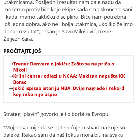
utakmicama. Posljednji rezultat nam daje nadu da
možemo protiv bilo koje ekipe kada smo skoncetrisani
i kada imamo taktičku disciplinu. Biće nam potrebna
još jedna dobra, ako ne i bolja utakmica, ukoliko želimo
dobar rezultat”, rekao je Savo Milošević, trener
Željezničara.
PROČITAJTE JOŠ
Trener Denvera o Jokiću: Zašto se ne priča o
Nikoli
Krilni centar odlazi u NCAA: Makitan napušta KK
Borac
Jokić ispisao istoriju NBA: Dvije nagrade i rekord
koji niko nije uspio
Strateg “plavih” govorio je i o borbi za Evropu.
“Moj posao nije da se opterećujem stvarima koje su
daleke. Rekao sam da naš fokus mora biti na svaku