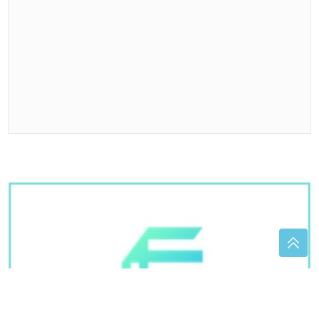
(FOTO)
Kačket na glavi, atlet majica i
naočare: Cecu niko nije prepoznao na
aerodromu, leti iz Malage za Beograd
"CIJELA KUĆA SE ZATRESLA"
Zemljotres u Hrvatskoj probudio ljude
usred noći
"POLITIČKO LICEMJERJE"
Simić poručio da je vlast
u Srpskoj namjerno ostavila građane bez robnih