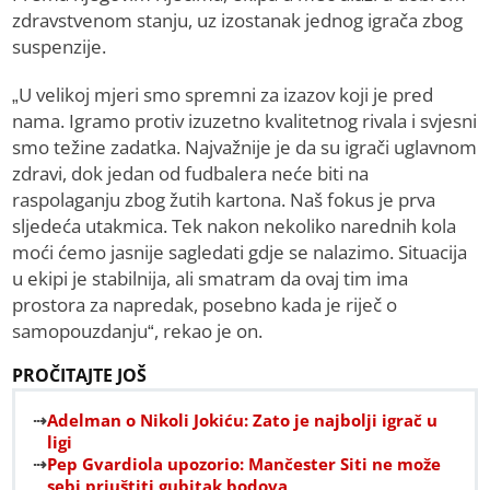
zdravstvenom stanju, uz izostanak jednog igrača zbog
suspenzije.
„U velikoj mjeri smo spremni za izazov koji je pred
nama. Igramo protiv izuzetno kvalitetnog rivala i svjesni
smo težine zadatka. Najvažnije je da su igrači uglavnom
zdravi, dok jedan od fudbalera neće biti na
raspolaganju zbog žutih kartona. Naš fokus je prva
sljedeća utakmica. Tek nakon nekoliko narednih kola
moći ćemo jasnije sagledati gdje se nalazimo. Situacija
u ekipi je stabilnija, ali smatram da ovaj tim ima
prostora za napredak, posebno kada je riječ o
samopouzdanju“, rekao je on.
PROČITAJTE JOŠ
Adelman o Nikoli Jokiću: Zato je najbolji igrač u
ligi
​Pep Gvardiola upozorio: Mančester Siti ne može
sebi priuštiti gubitak bodova