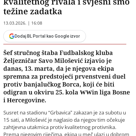
kvalitetnog rivala i svjesni smo
težine zadatka
13.03.2026. | 16:08
Dodaj BL Portal kao Google izvor
Šef stručnog štaba Fudbalskog kluba
Željezničar Savo Milošević izjavio je
danas, 13. marta, da je njegova ekipa
spremna za predstojeći prvenstveni duel
protiv banjalučkog Borca, koji će biti
odigran u okviru 25. kola WWin liga Bosne
i Hercegovine.
Susret na stadionu “Grbavica” zakazan je za subotu u
15 sati, a Milošević je naglasio da njegov tim očekuje
zahtjevna utakmica protiv kvalitetnog protivnika.
Prema njegovim riječima, ekipa u meč ulazi u dobrom