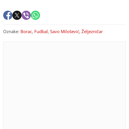
Oznake:
Borac
,
Fudbal
,
Savo Milošević
,
Željezničar
PREPORUKA ZA VAS
(FOTO)
Zajedno ispod šatora: Dok svi BRUJE O
RAZVODU, Sloba Vasić uhvaćen sa starletom