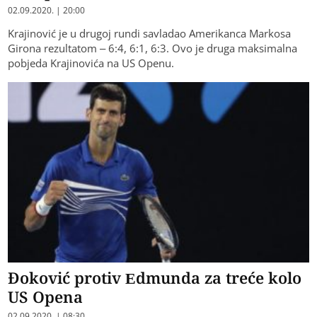
02.09.2020. | 20:00
Krajinović je u drugoj rundi savladao Amerikanca Markosa
Girona rezultatom – 6:4, 6:1, 6:3. Ovo je druga maksimalna
pobjeda Krajinovića na US Openu.
Đoković protiv Edmunda za treće kolo
US Opena
02.09.2020. | 08:30