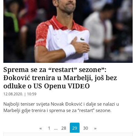
Sprema se za “restart” sezone”:
Đoković trenira u Marbelji, još bez
odluke o US Openu VIDEO
12.08.2020. | 10:59
Najbolji teniser svijeta Novak Đoković i dalje se nalazi u
Marbelji gdje trenira i sprema se za “restart” sezone.
…
«
1
28
29
30
»