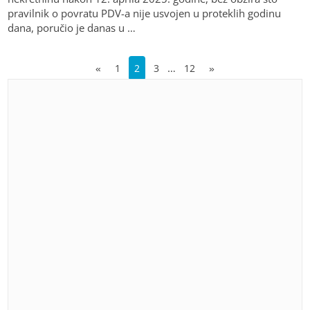
pravilnik o povratu PDV-a nije usvojen u proteklih godinu
dana, poručio je danas u …
…
«
1
2
3
12
»