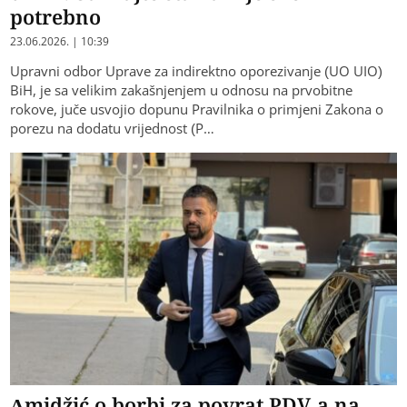
potrebno
23.06.2026. | 10:39
Upravni odbor Uprave za indirektno oporezivanje (UO UIO)
BiH, je sa velikim zakašnjenjem u odnosu na prvobitne
rokove, juče usvojio dopunu Pravilnika o primjeni Zakona o
porezu na dodatu vrijednost (P…
Amidžić o borbi za povrat PDV-a na