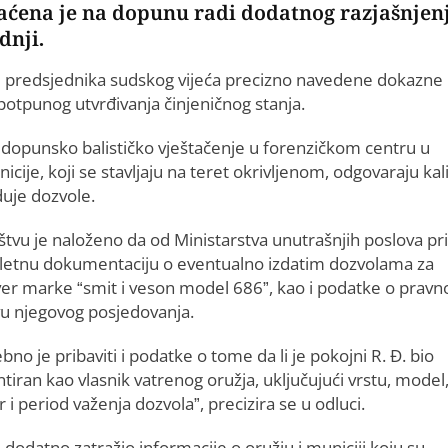
raćena je na dopunu radi dodatnog razjašnjen
dnji.
em predsjednika sudskog vijeća precizno navedene dokazne
 potpunog utvrđivanja činjeničnog stanja.
 dopunsko balističko vještačenje u forenzičkom centru u
cije, koji se stavljaju na teret okrivljenom, odgovaraju kal
duje dozvole.
štvu je naloženo da od Ministarstva unutrašnjih poslova pr
etnu dokumentaciju o eventualno izdatim dozvolama za
ver marke “smit i veson model 686”, kao i podatke o prav
u njegovog posjedovanja.
bno je pribaviti i podatke o tome da li je pokojni R. Đ. bio
tiran kao vlasnik vatrenog oružja, uključujući vrstu, model
r i period važenja dozvola”, precizira se u odluci.
 dodatno zatražio informacije o oružju i municiji koju su