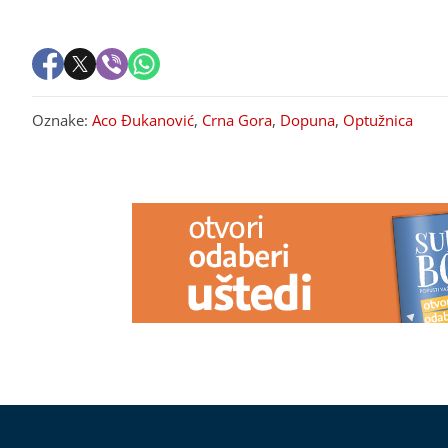
Oznake:
Aco Đukanović
,
Crna Gora
,
Dopuna
,
Optužnica
PREPORUKA ZA VAS
(FOTO)
Bezbjednost na ispitu:
VJERUJE SE 
Mogu li institucije odgovoriti na
ZDRAVLJE I 
OBRAČUNE kriminalnih grupa u
Trnovu žene o
Istočnom Sarajevu
poslove po st