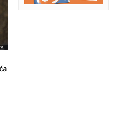
STI
ća