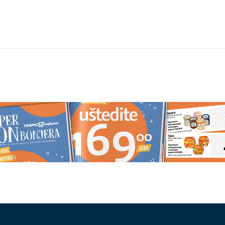
DA DONOSI
(VIDEO)
Jeziv prizor iz dječje so
MIR
Na Svetu Petku
Vladica izvadio OGROMNO
stavljaju kućne
GNIJEZDO STRŠLJENOVA puno
rani
larvi