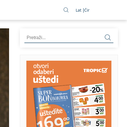
Lat
Ćir