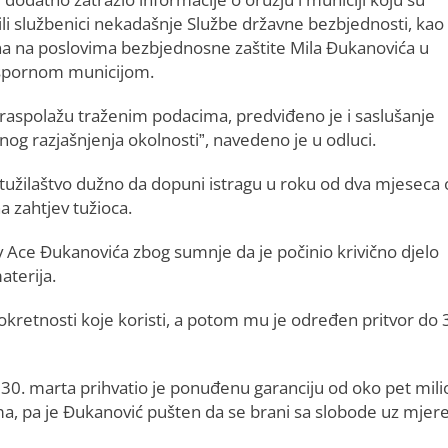
ili službenici nekadašnje Službe državne bezbjednosti, kao 
a na poslovima bezbjednosne zaštite Mila Đukanovića u
sa spornom municijom.
e raspolažu traženim podacima, predviđeno je i saslušanje
tnog razjašnjenja okolnosti”, navedeno je u odluci.
 tužilaštvo dužno da dopuni istragu u roku od dva mjeseca
 zahtjev tužioca.
v Ace Đukanovića zbog sumnje da je počinio krivično djelo
aterija.
retnosti koje koristi, a potom mu je određen pritvor do 
30. marta prihvatio je ponuđenu garanciju od oko pet mil
ma, pa je Đukanović pušten da se brani sa slobode uz mjer