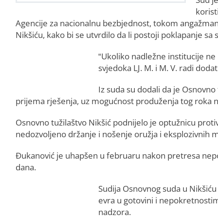
korist
Agencije za nacionalnu bezbjednost, tokom angažman
Nikšiću, kako bi se utvrdilo da li postoji poklapanje 
“Ukoliko nadležne institucije n
svjedoka LJ. M. i M. V. radi doda
Iz suda su dodali da je Osnovno
prijema rješenja, uz mogućnost produženja tog roka na
Osnovno tužilaštvo Nikšić podnijelo je optužnicu proti
nedozvoljeno držanje i nošenje oružja i eksplozivnih m
Đukanović je uhapšen u februaru nakon pretresa nepok
dana.
Sudija Osnovnog suda u Nikšiću 
evra u gotovini i nepokretnosti
nadzora.