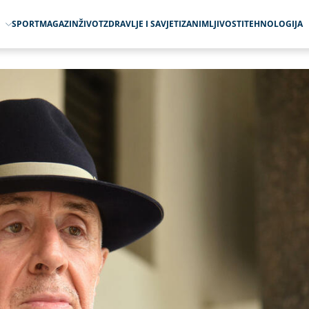
O
SPORT
MAGAZIN
ŽIVOT
ZDRAVLJE I SAVJETI
ZANIMLJIVOSTI
TEHNOLOGIJA