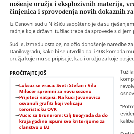
nošenje oružja i eksplozivnih materija, v
činjenica i sprovođenja novih dokaznih ra
Iz Osnovni sud u Nikšiću saopšteno je da su rješenj
radnje koje državni tužilac treba da sprovede s ciljem
Sud je, između ostalog, naložio donošenje naredbe za
Danilovgradu, kako bi se utvrdilo da li 408 komada muni
oružja koje mu se pripisuje, kao i oružju za koje posje
Tužila
PROČITAJTE JOŠ
kompl
Luksuz se vraća: Sveti Stefan i Vila
revol
Miločer spremni za novu sezonu
osnov
Prijeteći natpisi: Na kući Jovanovića
osvanuli grafiti koji veličaju
“Potre
terorističku OVK
eviden
Vučić sa Brunerom: Cilj Beograda da do
kaliba
kraja godine ispuni sve kriterijume za
članstvo u EU
Sud je