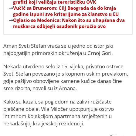
grafiti koji veličaju terorističku OVK
Vučić sa Brunerom: Cilj Beograda da do kraja
godine ispuni sve kriterijume za članstvo u EU
Oglasio se Medenica: Nakon što su uhapšena dva
muškarca odbjegli osuđenik poručio ovo
Aman Sveti Stefan vraća se u jedno od istorijski
najbogatijih primorskih okruženja u Crnoj Gori.
Nekada utvrđeno selo iz 15. vijeka, privatno ostrvce
Sveti Stefan povezano je s kopnom uskim prevlakom,
gdje pažljivo obnovljene kamene kućice danas čine
srce rizorta, naveli su iz Amana.
Kako su kazali, sa pogledom na zaliv i ružičaste
pješčane obale, Vila Miločer upotpunjuje ostrvo
intimnom kolekcijom apartmana smještenih u
nekadašnjoj kraljevskoj rezidenciji.