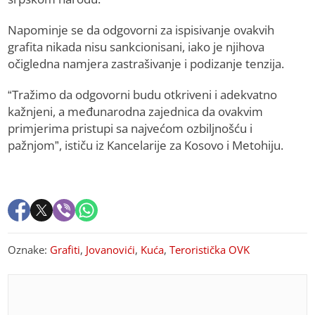
Napominje se da odgovorni za ispisivanje ovakvih
grafita nikada nisu sankcionisani, iako je njihova
očigledna namjera zastrašivanje i podizanje tenzija.
“Tražimo da odgovorni budu otkriveni i adekvatno
kažnjeni, a međunarodna zajednica da ovakvim
primjerima pristupi sa najvećom ozbiljnošću i
pažnjom”, ističu iz Kancelarije za Kosovo i Metohiju.
Oznake:
Grafiti
,
Jovanovići
,
Kuća
,
Teroristička OVK
PREPORUKA ZA VAS