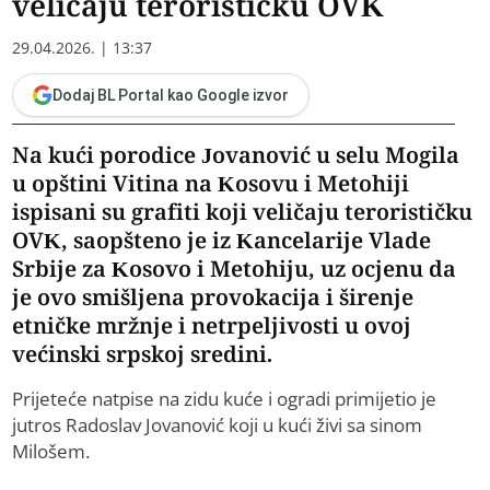
veličaju terorističku OVK
29.04.2026. | 13:37
Dodaj BL Portal kao Google izvor
Na kući porodice Jovanović u selu Mogila
u opštini Vitina na Kosovu i Metohiji
ispisani su grafiti koji veličaju terorističku
OVK, saopšteno je iz Kancelarije Vlade
Srbije za Kosovo i Metohiju, uz ocjenu da
je ovo smišljena provokacija i širenje
etničke mržnje i netrpeljivosti u ovoj
većinski srpskoj sredini.
Prijeteće natpise na zidu kuće i ogradi primijetio je
jutros Radoslav Jovanović koji u kući živi sa sinom
Milošem.