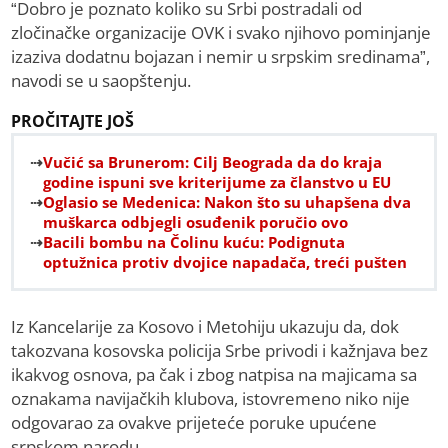
“Dobro je poznato koliko su Srbi postradali od
zločinačke organizacije OVK i svako njihovo pominjanje
izaziva dodatnu bojazan i nemir u srpskim sredinama”,
navodi se u saopštenju.
PROČITAJTE JOŠ
Vučić sa Brunerom: Cilj Beograda da do kraja
godine ispuni sve kriterijume za članstvo u EU
Oglasio se Medenica: Nakon što su uhapšena dva
muškarca odbjegli osuđenik poručio ovo
Bacili bombu na Čolinu kuću: Podignuta
optužnica protiv dvojice napadača, treći pušten
Iz Kancelarije za Kosovo i Metohiju ukazuju da, dok
takozvana kosovska policija Srbe privodi i kažnjava bez
ikakvog osnova, pa čak i zbog natpisa na majicama sa
oznakama navijačkih klubova, istovremeno niko nije
odgovarao za ovakve prijeteće poruke upućene
srpskom narodu.