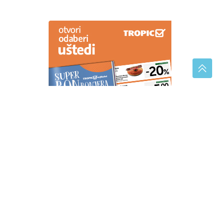
Iznenadićete se: Evo koliko brzo se mozak oporavlja
od alkohola
Kako izgleda život s bipolarnim
poremećajem u pedesetim
Najbolji izbor za vitkiju liniju:
Namirnice koje pomažu da duže
ostanete siti