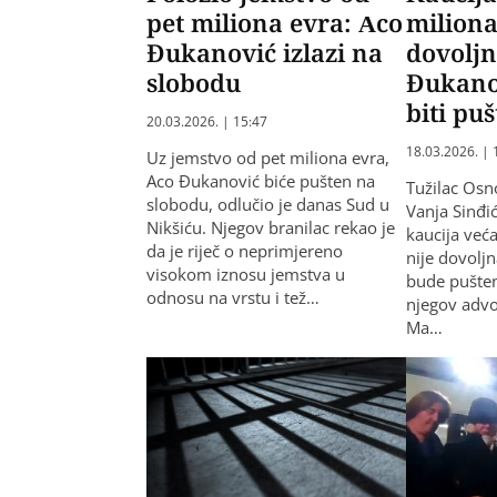
pet miliona evra: Aco
miliona
Đukanović izlazi na
dovoljn
slobodu
Đukano
biti pu
20.03.2026. | 15:47
18.03.2026. | 
Uz jemstvo od pet miliona evra,
Aco Đukanović biće pušten na
Tužilac Osn
slobodu, odlučio je danas Sud u
Vanja Sinđi
Nikšiću. Njegov branilac rekao je
kaucija već
da je riječ o neprimjereno
nije dovolj
visokom iznosu jemstva u
bude pušten 
odnosu na vrstu i tež…
njegov advo
Ma…