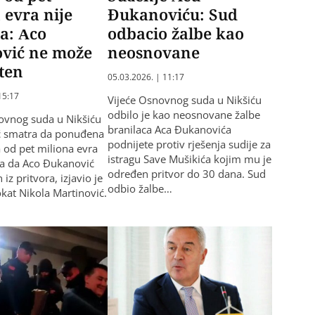
 evra nije
Đukanoviću: Sud
a: Aco
odbacio žalbe kao
vić ne može
neosnovane
šten
05.03.2026. | 11:17
15:17
Vijeće Osnovnog suda u Nikšiću
odbilo je kao neosnovane žalbe
ovnog suda u Nikšiću
branilaca Aca Đukanovića
ć smatra da ponuđena
podnijete protiv rješenja sudije za
a od pet miliona evra
istragu Save Mušikića kojim mu je
na da Aco Đukanović
određen pritvor do 30 dana. Sud
iz pritvora, izjavio je
odbio žalbe…
kat Nikola Martinović.