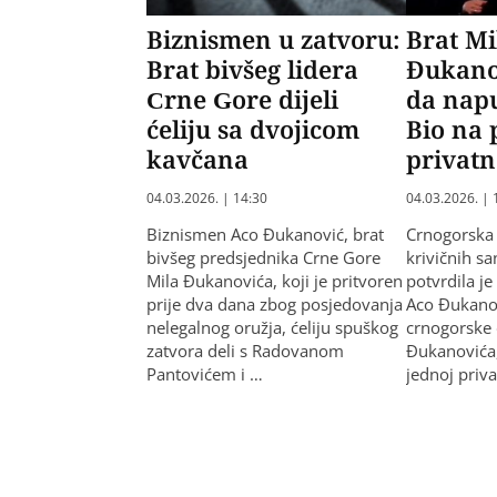
Biznismen u zatvoru:
Brat Mi
Brat bivšeg lidera
Đukano
Crne Gore dijeli
da napu
ćeliju sa dvojicom
Bio na 
kavčana
privatn
04.03.2026. | 14:30
04.03.2026. | 
Biznismen Aco Đukanović, brat
Crnogorska 
bivšeg predsjednika Crne Gore
krivičnih sa
Mila Đukanovića, koji je pritvoren
potvrdila j
prije dva dana zbog posjedovanja
Aco Đukanov
nelegalnog oružja, ćeliju spuškog
crnogorske 
zatvora deli s Radovanom
Đukanovića,
Pantovićem i …
jednoj priva