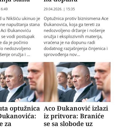
16:49
29.04.2026. | 15:35
 u Nikšiću ukinuo je
Optužnica protiv biznismena Ace
ne napuštanja stana
Đukanovića, koja ga tereti za
 Aci Đukanoviću
nedozvoljeno držanje i nošenje
g se vodi postupak
oružja i eksplozivnih materija,
 da je počinio
vraćena je na dopunu radi
elo nedozvoljeno
dodatnog razjašnjenja činjenica i
šenje oružja i …
sprovođenja nov…
uta optužnica
Aco Đukanović izlazi
Đukanovića:
iz pritvora: Braniće
e za
se sa slobode uz