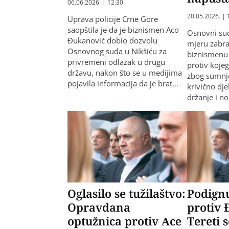
06.06.2026. | 12:30
20.05.2026. | 
Uprava policije Crne Gore
saopštila je da je biznismen Aco
Osnovni sud
Đukanović dobio dozvolu
mjeru zabra
Osnovnog suda u Nikšiću za
biznismenu
privremeni odlazak u drugu
protiv koje
državu, nakon što se u medijima
zbog sumnje
pojavila informacija da je brat…
krivično dj
držanje i no
Oglasilo se tužilaštvo:
Podign
Opravdana
protiv 
optužnica protiv Ace
Tereti s