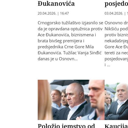
Đukanovića
posjedo
20.04.2026. | 16:47
03.04.2026. | 
Crnogorsko tužilaštvo izjasnilo se
Osnovno drž
da je opravdana optužnica protiv
Nikšiću pod
Ace Đukanovića, biznismena i
protiv bizn
brata bivšeg premijera i
nekadašnjeg
predsjednika Crne Gore Mila
Gore Ace Đu
Đukanovića. Tužilac Vanja Sinđić
tereti za n
danas je u Osnovn…
posjedovanj
i …
Položio jemstvo od
Kaucija