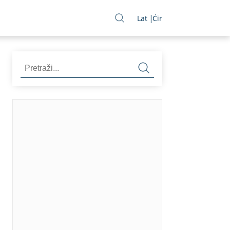
Lat
Ćir