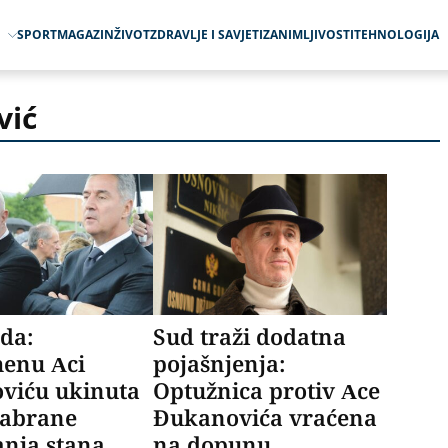
O
SPORT
MAGAZIN
ŽIVOT
ZDRAVLJE I SAVJETI
ZANIMLJIVOSTI
TEHNOLOGIJA
vić
uda:
Sud traži dodatna
menu Aci
pojašnjenja:
viću ukinuta
Optužnica protiv Ace
zabrane
Đukanovića vraćena
anja stana
na dopunu