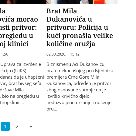
la
Brat Mila
vića morao
Đukanovića u
sti pritvor:
pritvoru: Policija u
pregledu u
kući pronašla velike
oj klinici
količine oružja
11:56
02.03.2026. | 15:12
Uprava za izvršenje
Biznismenu Aci Đukanoviću,
nkcija ((UIKS)
bratu nekadašnjeg predsjednika i
e danas da je uhapšeni
premijera Crne Gore Mila
ić, brat bivšeg šefa
Đukanovića, određen je pritvor
države Mila
zbog osnovane sumnje da je
 bio na pregledu u
izvršio krivično djelo
tnoj klinic…
nedozvoljeno držanje i nošenje
oru…
1
2
»