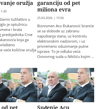
vanje oružja
garanciju od pet
miliona evra
11:30
25.03.2026. | 15:56
avno tužilaštvo u
iglo je optužnicu
Biznismen Aco Đukanović braniće
ismena i brata
se sa slobode uz zabranu
 predsjednika Crne
napuštanja stana, uz kontrolu
kanovića koja ga
elektronskim nadzorom, i uz
eovlašteno
privremeno oduzimanje putne
e veće količine oružja
isprave. To je odluka veća
Osnovnog suda u Nikšiću kojim …
 od pet
Suđenje Acu