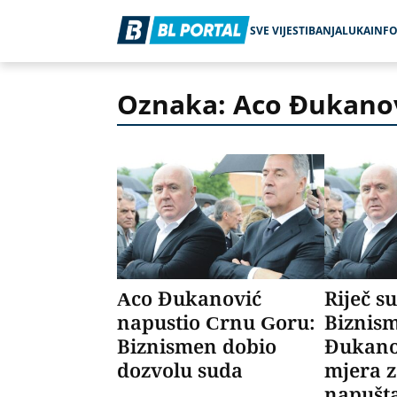
SVE VIJESTI
BANJALUKA
INF
Oznaka: Aco Đukano
Aco Đukanović
Riječ s
napustio Crnu Goru:
Biznis
Biznismen dobio
Đukano
dozvolu suda
mjera 
napušt