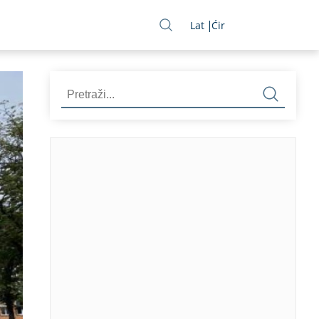
Lat
Ćir