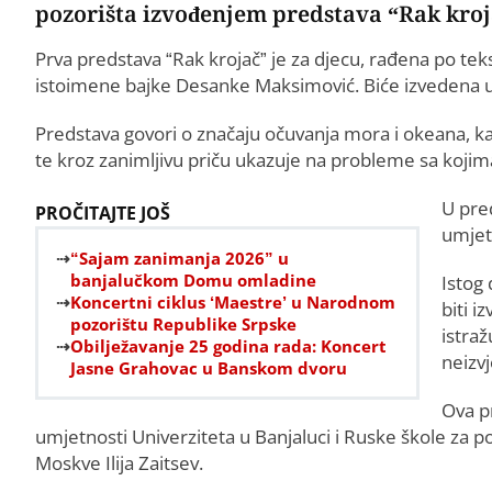
pozorišta izvođenjem predstava “Rak kroja
Prva predstava “Rak krojač” je za djecu, rađena po teks
istoimene bajke Desanke Maksimović. Biće izvedena u 1
Predstava govori o značaju očuvanja mora i okeana, k
te kroz zanimljivu priču ukazuje na probleme sa kojima s
U pre
PROČITAJTE JOŠ
umjetn
“Sajam zanimanja 2026” u
banjalučkom Domu omladine
Istog
Koncertni ciklus ‘Maestre’ u Narodnom
biti i
pozorištu Republike Srpske
istraž
Obilježavanje 25 godina rada: Koncert
neizvj
Jasne Grahovac u Banskom dvoru
Ova p
umjetnosti Univerziteta u Banjaluci i Ruske škole za poz
Moskve Ilija Zaitsev.