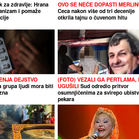
k za zdravlje: Hrana
OVO SE NEĆE DOPASTI MERLI
ganizam i pomaže
Ceca nakon više od tri decenije
cije
otkrila tajnu o čuvenom hitu
ENJA DEJSTVO
(FOTO) VEZALI GA PERTLAMA, 
 grupa ljudi mora biti
UGUŠILI
Sud odredio pritvor
zna
osumnjičenima za svirepo ubist
pekara