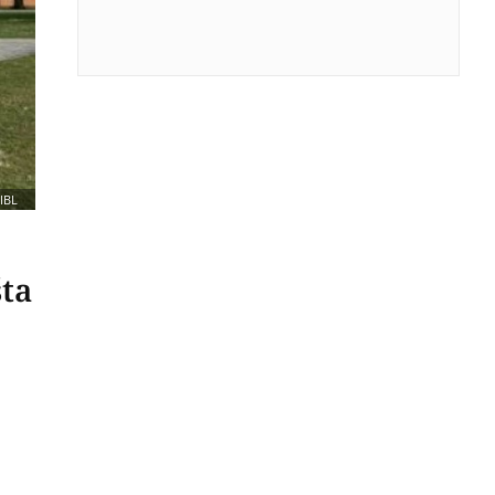
IBL
šta