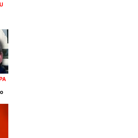
NU
PA
vo