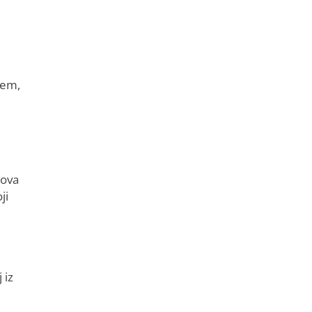
jem,
sova
ji
 iz