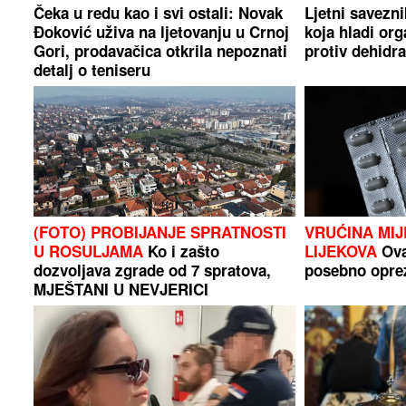
Čeka u redu kao i svi ostali: Novak
Ljetni savezni
Đoković uživa na ljetovanju u Crnoj
koja hladi or
Gori, prodavačica otkrila nepoznati
protiv dehidra
detalj o teniseru
(FOTO) PROBIJANJE SPRATNOSTI
VRUĆINA MIJ
U ROSULJAMA
Ko i zašto
LIJEKOVA
Ova
dozvoljava zgrade od 7 spratova,
posebno opre
MJEŠTANI U NEVJERICI