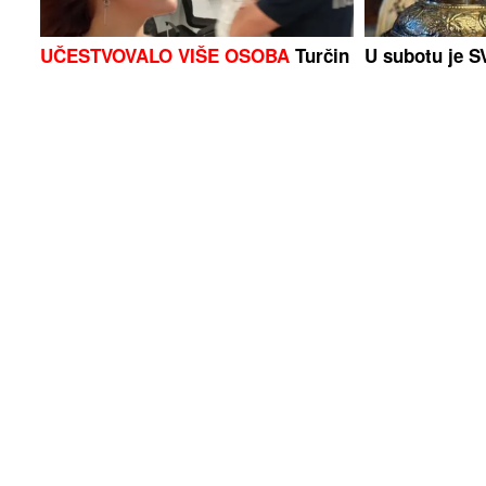
UČESTVOVALO VIŠE OSOBA
Turčin
U subotu je 
tvrdi da nije kriv za smrt Ruskinje u
TRNOVA: Da 
Beogradu, na saslušanju iznio
RUKE tokom ci
ŠOKANTNE TVRDNJE
običaj Srbi v
Ljekari otkrili šta je istina, a šta
(FOTO)
Akcija
opasan mit: Može li sok od
Banjaluke, Pr
SVJEŽEG KRASTAVCA da istopi
Uhapšene 3 o
kamen u bubregu
količina ORU