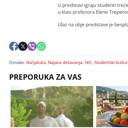
U predstavi igraju studenti tre
u klasi profesora Elene Trepetov
Ulaz na obje predstave je bespl
Oznake:
Banjaluka
,
Najava dešavanja
,
SKC
,
Studentski kultur
PREPORUKA ZA VAS