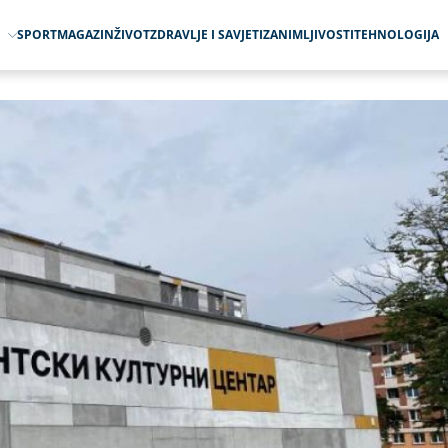
O
SPORT
MAGAZIN
ŽIVOT
ZDRAVLJE I SAVJETI
ZANIMLJIVOSTI
TEHNOLOGIJA