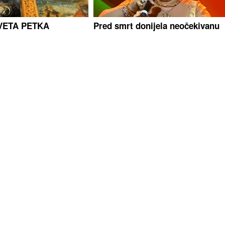
SVETA PETKA
Pred smrt donijela neočekivanu
ženama ne bi TRNULE
odluku: Evo zbog čega je Esma
jele godine jedan
Redžepova usvajala samo dječak
ijekovima poštuju
 "Trasa" na području
ZELENSKI STIŽE U BEOGRAD
njavora i Dervente:
Vučić će ga ugostiti u subotu,
sobe, pronađena veća
očekuje se važan susret
ŽJA