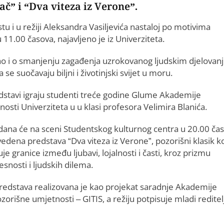
č” i “Dva viteza iz Verone”.
tu i u režiji Aleksandra Vasiljevića nastaloj po motivima
1.00 časova, najavljeno je iz Univerziteta.
ao i o smanjenju zagađenja uzrokovanog ljudskim djelovan
e suočavaju biljni i životinjski svijet u moru.
dstavi igraju studenti treće godine Glume Akademije
osti Univerziteta u u klasi profesora Velimira Blanića.
 dana će na sceni Studentskog kulturnog centra u 20.00 ča
zvedena predstava “Dva viteza iz Verone”, pozorišni klasik ko
uje granice između ljubavi, lojalnosti i časti, kroz prizmu
esnosti i ljudskih dilema.
redstava realizovana je kao projekat saradnje Akademije
orišne umjetnosti – GITIS, a režiju potpisuje mladi reditelj