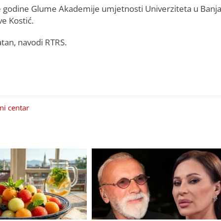
će godine Glume Akademije umjetnosti Univerziteta u Banja
e Kostić.
atan, navodi RTRS.
ni centar