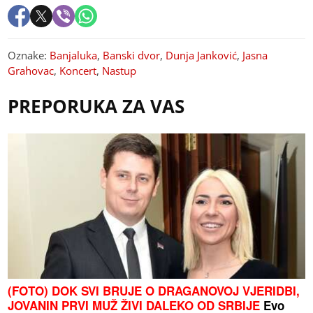
Oznake:
Banjaluka
,
Banski dvor
,
Dunja Janković
,
Jasna
Grahovac
,
Koncert
,
Nastup
PREPORUKA ZA VAS
(FOTO) DOK SVI BRUJE O DRAGANOVOJ VJERIDBI,
JOVANIN PRVI MUŽ ŽIVI DALEKO OD SRBIJE
Evo