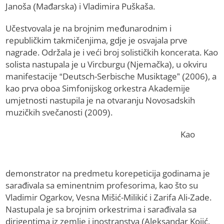
Janoša (Mađarska) i Vladimira Puškaša.
Učestvovala je na brojnim međunarodnim i
republičkim takmičenjima, gdje je osvajala prve
nagrade. Održala je i veći broj solističkih koncerata. Kao
solista nastupala je u Vircburgu (Njemačka), u okviru
manifestacije “Deutsch-Serbische Musiktage” (2006), a
kao prva oboa Simfonijskog orkestra Akademije
umjetnosti nastupila je na otvaranju Novosadskih
muzičkih svečanosti (2009).
Kao
demonstrator na predmetu korepeticija godinama je
sarađivala sa eminentnim profesorima, kao što su
Vladimir Ogarkov, Vesna Mišić-Milikić i Zarifa Ali-Zade.
Nastupala je sa brojnim orkestrima i sarađivala sa
dirigentima iz zemlje i inostranstva (Aleksandar Kojić,