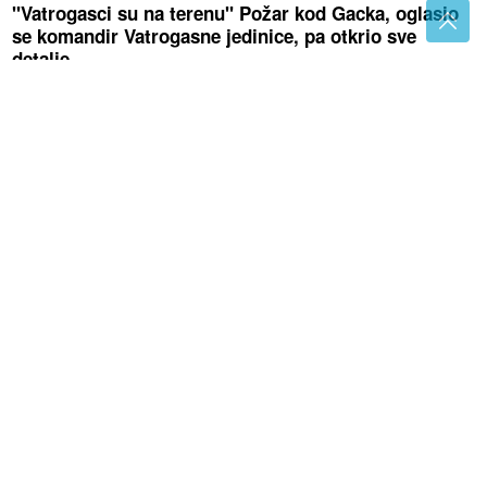
"Vatrogasci su na terenu" Požar kod Gacka, oglasio
se komandir Vatrogasne jedinice, pa otkrio sve
detalje
(VIDEO) POPEO SE NA BINU, PA
ZAPJEVAO
Novak Đoković po ko zna
koji put oduševio javnost, ljetovanje u
Crnoj Gori se pretvorilo u provod za
pamćenje
(FOTO)
Žega ne popušta, ali NAZIRE
SE PROMJENA: Oko ovog datuma
vrijeme bi moglo pokazati drugo lice