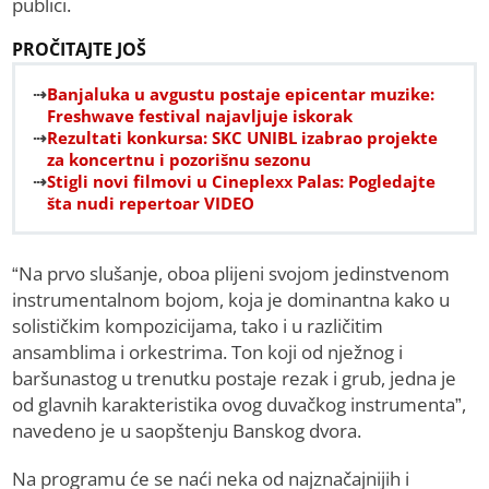
publici.
PROČITAJTE JOŠ
Banjaluka u avgustu postaje epicentar muzike:
Freshwave festival najavljuje iskorak
Rezultati konkursa: SKC UNIBL izabrao projekte
za koncertnu i pozorišnu sezonu
Stigli novi filmovi u Cineplexx Palas: Pogledajte
šta nudi repertoar VIDEO
“Na prvo slušanje, oboa plijeni svojom jedinstvenom
instrumentalnom bojom, koja je dominantna kako u
solističkim kompozicijama, tako i u različitim
ansamblima i orkestrima. Ton koji od nježnog i
baršunastog u trenutku postaje rezak i grub, jedna je
od glavnih karakteristika ovog duvačkog instrumenta”,
navedeno je u saopštenju Banskog dvora.
Na programu će se naći neka od najznačajnijih i