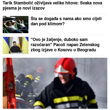
Tarik Stambolić oživljava velike hitove: Svaka nova
pjesma je novi izazov
Šta se događa s nama ako smo cijeli
dan pod klimom?
"Ovo je žaljenje, duboko sam
razočaran" Pacoli napao Zelenskog
zbog izjave o Kosovu u Beogradu