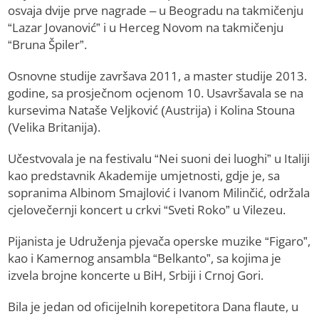
osvaja dvije prve nagrade – u Beogradu na takmičenju
“Lazar Jovanović” i u Herceg Novom na takmičenju
“Bruna Špiler”.
Osnovne studije završava 2011, a master studije 2013.
godine, sa prosječnom ocjenom 10. Usavršavala se na
kursevima Nataše Veljković (Austrija) i Kolina Stouna
(Velika Britanija).
Učestvovala je na festivalu “Nei suoni dei luoghi” u Italiji
kao predstavnik Akademije umjetnosti, gdje je, sa
sopranima Albinom Smajlović i Ivanom Milinčić, održala
cjelovečernji koncert u crkvi “Sveti Roko” u Vilezeu.
Pijanista je Udruženja pjevača operske muzike “Figaro”,
kao i Kamernog ansambla “Belkanto”, sa kojima je
izvela brojne koncerte u BiH, Srbiji i Crnoj Gori.
Bila je jedan od oficijelnih korepetitora Dana flaute, u