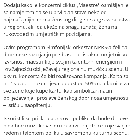
Dodaju kako je koncertni ciklus „Maestre“ osmišljen je
sa namjerom da se u prvi plan stave neka od
najznačajnijih imena ženskog dirigentskog stvaralaštva
u regionu, ali i da ukaže na snagu i značaj žena na
rukovodećim umjetničkim pozicijama.
Ovim programom Simfonijski orkestar NPRS-a želi da
doprinese razbijanju predrasuda i istakne umjetničku
izvrsnost maestri koje svojim talentom, energijom i
izražajnošću obilježavaju regionalnu muzičku scenu. U
okviru koncerta će biti realizovana kampanja „Karta za
nju“ koja podrazumijeva popust od 50% na ulaznice za
sve žene koje kupe kartu, kao simboličan način
obilježavanja i proslave ženskog doprinosa umjetnosti
– ističu u saopštenju.
Iskoristili su priliku da pozovu publiku da bude dio ove
posebne muzičke večeri i podrži umjetnice koje svojim
radom i talentom oblikuju savremenu kulturnu scenu.