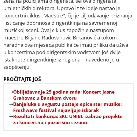
žena na pozicijama dirigenata, šefova dirigenata i
umjetničkih direktora. Upravo iz te ideje nastao je
koncertni ciklus „Maestre“, čiji je cilj odavanje priznanja
i isticanje doprinosa dirigentkinja na savremenoj
muzičkoj sceni. Ovaj ciklus započinje nastupom
maestre Biljane Radovanović Brkanović a tokom
naredna dva mjeseca publika će imati priliku da uživa i
u koncertima pod dirigentskim vođstvom još dvije
istaknute dirigentkinje iz regiona – navedeno je u
saopštenju.
PROČITAJTE JOŠ
Obilježavanje 25 godina rada: Koncert Jasne
Grahovac u Banskom dvoru
Banjaluka u avgustu postaje epicentar muzike:
Freshwave festival najavljuje iskorak
Rezultati konkursa: SKC UNIBL izabrao projekte
za koncertnu i pozorišnu sezonu