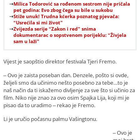
Milica Todorović sa rođenom sestrom nije pričala
pet godina: Evo zbog čega su bile u sukobu
Stiže unuk! Trudna kćerka poznatog pjevača:
“Usrećila si mi život”
Zvijezda serije “Zakon i red” snima
dokumentarac o sopstvenom porijeklu: “Živjela
sam u laži”
Vijest je saopštio direktor festivala Tjeri Fremo.
– Ovo je zaista poseban dan. Denzele, pošto si ovde,
željeli smo da učinimo nešto posebno za tebe…to je
naš način da ti iskažemo divljenje za sve što si učinio za
film. Niko nije znao za ovo osim Spajka Lija, koji mi je
pisao da to uradimo – rekao je Fremo.
Li je uručio počasnu palmu Vašingtonu.
– Ovo je