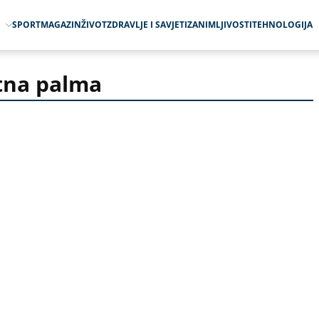
O
SPORT
MAGAZIN
ŽIVOT
ZDRAVLJE I SAVJETI
ZANIMLJIVOSTI
TEHNOLOGIJA
tna palma