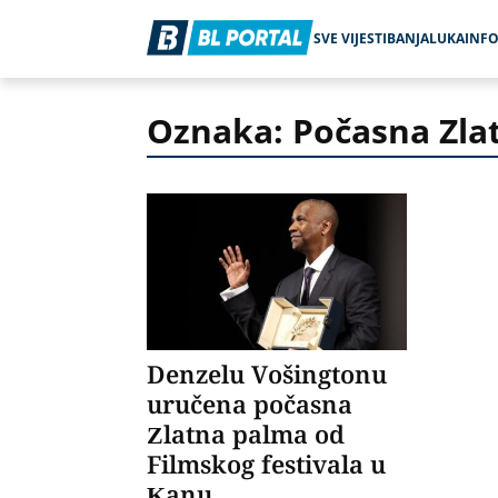
SVE VIJESTI
BANJALUKA
INF
Oznaka: Počasna Zla
Denzelu Vošingtonu
uručena počasna
Zlatna palma od
Filmskog festivala u
Kanu