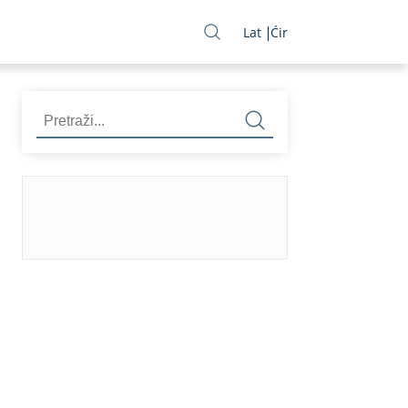
Lat
Ćir