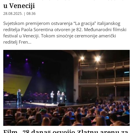
u Veneciji
28.08.2025. | 08:36
Svjetskom premijerom ostvarenja “La gracija” italijanskog
reditelja Paola Sorentina otvoren je 82. Međunarodni filmski
festival u Veneciji. Tokom sinoćnje ceremonije američki
reditelj Fren…
Film „78 dana“ osvojio Zlatnu arenu za