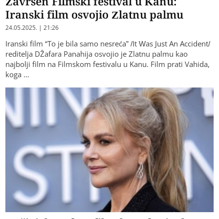
Završen Filmski festival u Kanu:
Iranski film osvojio Zlatnu palmu
24.05.2025. | 21:26
Iranski film “To je bila samo nesreća” /It Was Just An Accident/
reditelja DŽafara Panahija osvojio je Zlatnu palmu kao
najbolji film na Filmskom festivalu u Kanu. Film prati Vahida,
koga …