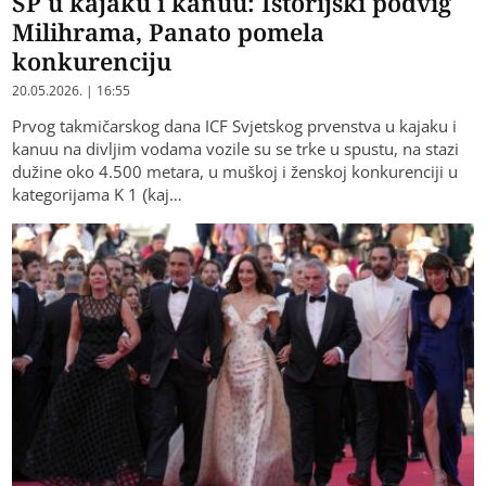
SP u kajaku i kanuu: Istorijski podvig
Milihrama, Panato pomela
konkurenciju
20.05.2026. | 16:55
Prvog takmičarskog dana ICF Svjetskog prvenstva u kajaku i
kanuu na divljim vodama vozile su se trke u spustu, na stazi
dužine oko 4.500 metara, u muškoj i ženskoj konkurenciji u
kategorijama K 1 (kaj…