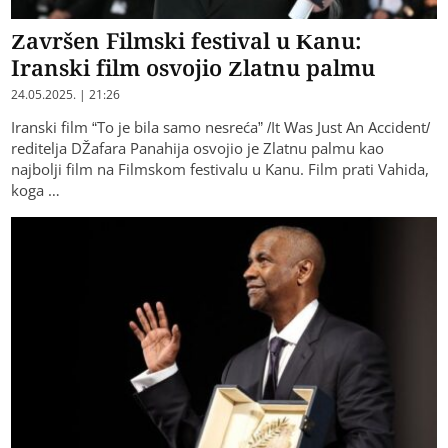
Završen Filmski festival u Kanu:
Iranski film osvojio Zlatnu palmu
24.05.2025. | 21:26
Iranski film “To je bila samo nesreća” /It Was Just An Accident/
reditelja DŽafara Panahija osvojio je Zlatnu palmu kao
najbolji film na Filmskom festivalu u Kanu. Film prati Vahida,
koga …