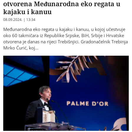
Okupljeno 60 takmičara: Na Trebišnjici
otvorena Međunarodna eko regata u
kajaku i kanuu
08.09.2024. | 13:34
Međunarodna eko regata u kajaku i kanuu, u kojoj učestvuje
oko 60 takmičara iz Republike Srpske, BiH, Srbije i Hrvatske
otvorena je danas na rijeci Trebišnjici. Gradonačelnik Trebinja
Mirko Ćurić, koj…