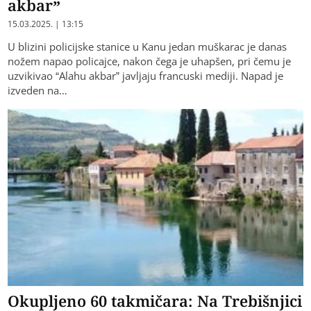
Napad nožem na policajce u Kanu:
Napadač uhapšen, uzvikivao “Alahu
akbar”
15.03.2025. | 13:15
U blizini policijske stanice u Kanu jedan muškarac je danas
nožem napao policajce, nakon čega je uhapšen, pri čemu je
uzvikivao “Alahu akbar” javljaju francuski mediji. Napad je
izveden na…