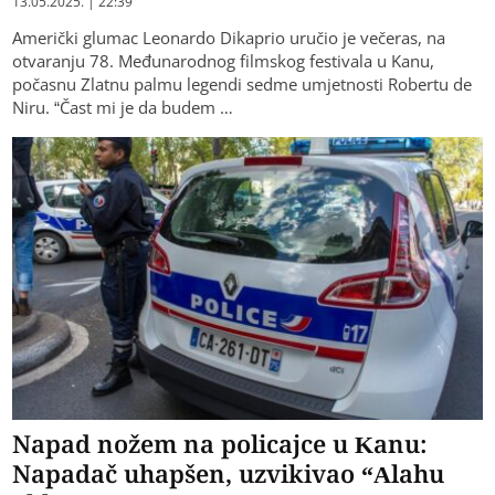
Leonardo Dikaprio uručio počasnu
Zlatnu palmu Robertu De Niru
13.05.2025. | 22:39
Američki glumac Leonardo Dikaprio uručio je večeras, na
otvaranju 78. Međunarodnog filmskog festivala u Kanu,
počasnu Zlatnu palmu legendi sedme umjetnosti Robertu de
Niru. “Čast mi je da budem …