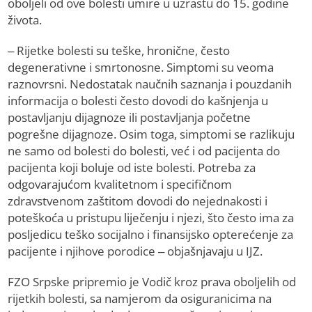
oboljeli od ove bolesti umire u uzrastu do 15. godine
života.
– Rijetke bolesti su teške, hronične, često
degenerativne i smrtonosne. Simptomi su veoma
raznovrsni. Nedostatak naučnih saznanja i pouzdanih
informacija o bolesti često dovodi do kašnjenja u
postavljanju dijagnoze ili postavljanja početne
pogrešne dijagnoze. Osim toga, simptomi se razlikuju
ne samo od bolesti do bolesti, već i od pacijenta do
pacijenta koji boluje od iste bolesti. Potreba za
odgovarajućom kvalitetnom i specifičnom
zdravstvenom zaštitom dovodi do nejednakosti i
poteškoća u pristupu liječenju i njezi, što često ima za
posljedicu teško socijalno i finansijsko opterećenje za
pacijente i njihove porodice – objašnjavaju u IJZ.
FZO Srpske pripremio je Vodič kroz prava oboljelih od
rijetkih bolesti, sa namjerom da osiguranicima na