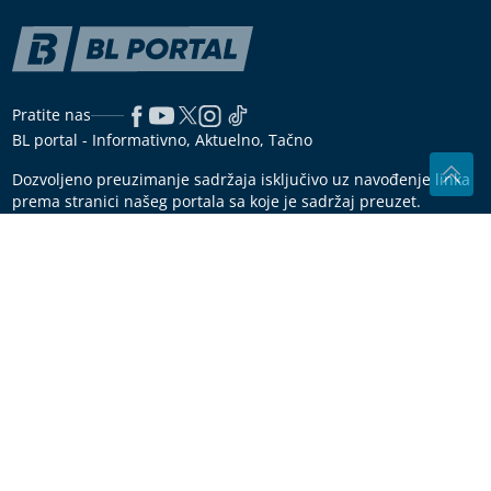
Pratite nas
BL portal - Informativno, Aktuelno, Tačno
Dozvoljeno preuzimanje sadržaja isključivo uz navođenje linka
prema stranici našeg portala sa koje je sadržaj preuzet.
Copyright © 2026
BL Portal
Impressum
Marketing
Pravila korišćenja