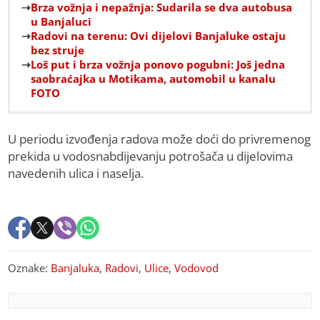
Brza vožnja i nepažnja: Sudarila se dva autobusa
u Banjaluci
Radovi na terenu: Ovi dijelovi Banjaluke ostaju
bez struje
Loš put i brza vožnja ponovo pogubni: Još jedna
saobraćajka u Motikama, automobil u kanalu
FOTO
U periodu izvođenja radova može doći do privremenog
prekida u vodosnabdijevanju potrošača u dijelovima
navedenih ulica i naselja.
Oznake:
Banjaluka
,
Radovi
,
Ulice
,
Vodovod