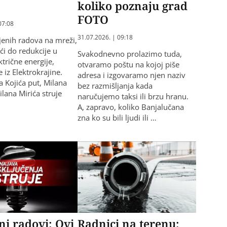
koliko poznaju grad
FOTO
07:08
31.07.2026. | 09:18
jenih radova na mreži,
ći do redukcije u
​Svakodnevno prolazimo tuda,
ktrične energije,
otvaramo poštu na kojoj piše
 iz Elektrokrajine.
adresa i izgovaramo njen naziv
ca Kojića put, Milana
bez razmišljanja kada
Milana Mirića struje
naručujemo taksi ili brzu hranu.
A, zapravo, koliko Banjalučana
zna ko su bili ljudi ili …
i radovi: Ovi
Radnici na terenu: