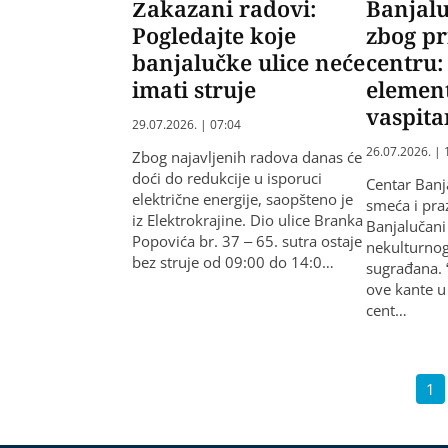
Zakazani radovi:
Banjalu
Pogledajte koje
zbog pr
banjalučke ulice neće
centru: 
imati struje
elemen
vaspit
29.07.2026. | 07:04
26.07.2026. | 
Zbog najavljenih radova danas će
doći do redukcije u isporuci
Centar Banj
električne energije, saopšteno je
smeća i praz
iz Elektrokrajine. Dio ulice Branka
Banjalučani
Popovića br. 37 – 65. sutra ostaje
nekulturnog
bez struje od 09:00 do 14:0…
sugrađana. “
ove kante u
cent…
1