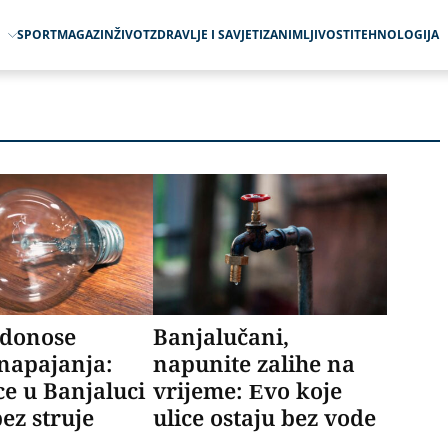
O
SPORT
MAGAZIN
ŽIVOT
ZDRAVLJE I SAVJETI
ZANIMLJIVOSTI
TEHNOLOGIJA
 donose
Banjalučani,
napajanja:
napunite zalihe na
ce u Banjaluci
vrijeme: Evo koje
bez struje
ulice ostaju bez vode