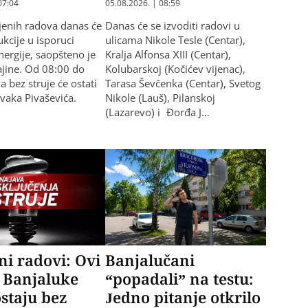
07:04
05.08.2026. | 08:59
jenih radova danas će
Danas će se izvoditi radovi u
kcije u isporuci
ulicama Nikole Tesle (Centar),
nergije, saopšteno je
Kralja Alfonsa XIII (Centar),
rajine. Od 08:00 do
Kolubarskoj (Kočićev vijenac),
 bez struje će ostati
Tarasa Ševčenka (Centar), Svetog
ovaka Pivaševića.
Nikole (Lauš), Pilanskoj
(Lazarevo) i Đorđa J…
i radovi: Ovi
Banjalučani
i Banjaluke
“popadali” na testu:
staju bez
Jedno pitanje otkrilo