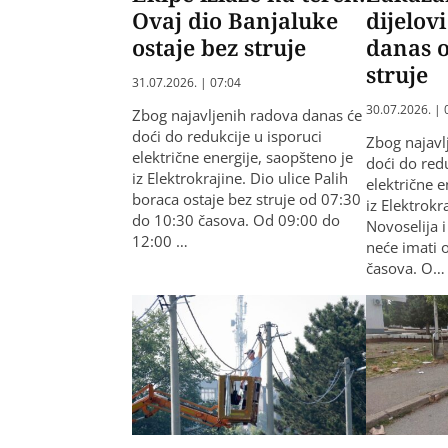
Ovaj dio Banjaluke
dijelov
ostaje bez struje
danas o
struje
31.07.2026. | 07:04
30.07.2026. | 
Zbog najavljenih radova danas će
doći do redukcije u isporuci
Zbog najavl
električne energije, saopšteno je
doći do redu
iz Elektrokrajine. Dio ulice Palih
električne e
boraca ostaje bez struje od 07:30
iz Elektrokr
do 10:30 časova. Od 09:00 do
Novoselija 
12:00 …
neće imati 
časova. O…