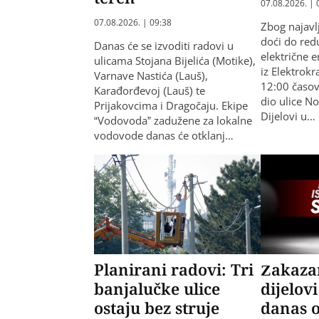
07.08.2026. | 
07.08.2026. | 09:38
Zbog najavl
doći do redu
Danas će se izvoditi radovi u
električne e
ulicama Stojana Bijelića (Motike),
iz Elektrok
Varnave Nastića (Lauš),
12:00 časova
Karađorđevoj (Lauš) te
dio ulice N
Prijakovcima i Dragočaju. Ekipe
Dijelovi u…
“Vodovoda” zadužene za lokalne
vodovode danas će otklanj…
Planirani radovi: Tri
Zakazan
banjalučke ulice
dijelov
ostaju bez struje
danas o