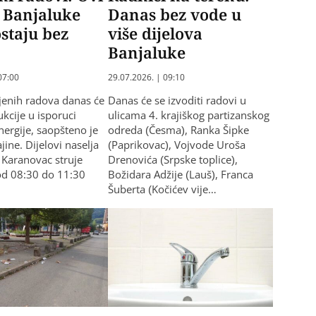
i Banjaluke
Danas bez vode u
staju bez
više dijelova
Banjaluke
07:00
29.07.2026. | 09:10
jenih radova danas će
Danas će se izvoditi radovi u
kcije u isporuci
ulicama 4. krajiškog partizanskog
nergije, saopšteno je
odreda (Česma), Ranka Šipke
ajine. Dijelovi naselja
(Paprikovac), Vojvode Uroša
i Karanovac struje
Drenovića (Srpske toplice),
od 08:30 do 11:30
Božidara Adžije (Lauš), Franca
Šuberta (Kočićev vije…