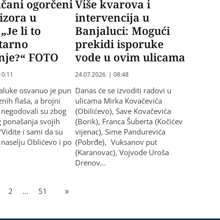
čani ogorčeni
Više kvarova i
izora u
intervencija u
„Je li to
Banjaluci: Mogući
tarno
prekidi isporuke
anje?“ FOTO
vode u ovim ulicama
10:11
24.07.2026. | 08:48
aluke osvanuo je pun
Danas će se izvoditi radovi u
nih flaša, a brojni
ulicama Mirka Kovačevića
 negodovali su zbog
(Obilićevo), Save Kovačevića
 ponašanja svojih
(Borik), Franca Šuberta (Kočićev
Vidite i sami da su
vijenac), Sime Pandurevića
 naselju Oblićevo i po
(Pobrđe), Vuksanov put
(Karanovac), Vojvode Uroša
Drenov…
2
…
51
»