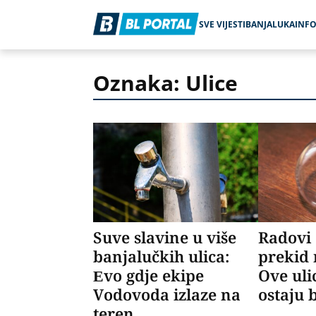
SVE VIJESTI
BANJALUKA
INF
Oznaka: Ulice
Suve slavine u više
Radovi
banjalučkih ulica:
prekid 
Evo gdje ekipe
Ove uli
Vodovoda izlaze na
ostaju 
teren