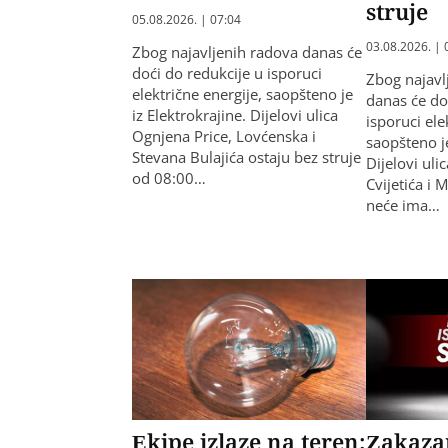
struje
05.08.2026. | 07:04
03.08.2026. | 
Zbog najavljenih radova danas će
doći do redukcije u isporuci
Zbog najavl
električne energije, saopšteno je
danas će do
iz Elektrokrajine. Dijelovi ulica
isporuci ele
Ognjena Price, Lovćenska i
saopšteno je
Stevana Bulajića ostaju bez struje
Dijelovi uli
od 08:00…
Cvijetića i 
neće ima…
Ekipe izlaze na teren:
Zakazan