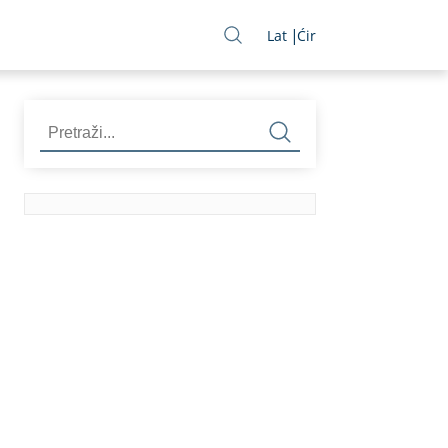
Lat
Ćir