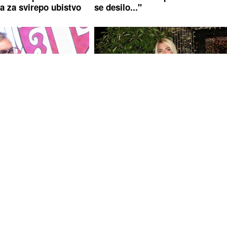
 za svirepo ubistvo
se desilo..."
 Helezu "Što me više
"DJEVOJKA U NJEGOVOJ FIRMI
iše mi raste ugled u
PRAVI BUREKE"
Jovana Jeremi
oštro o Draganu Stankoviću i
vjeridbi, pa poručila da mu pokla
TITULU BIVŠEG DEČKA JJ