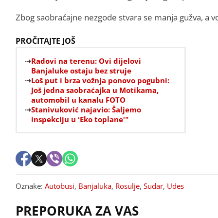
Zbog saobraćajne nezgode stvara se manja gužva, a vo
PROČITAJTE JOŠ
Radovi na terenu: Ovi dijelovi
Banjaluke ostaju bez struje
Loš put i brza vožnja ponovo pogubni:
Još jedna saobraćajka u Motikama,
automobil u kanalu FOTO
Stanivuković najavio: Šaljemo
inspekciju u ‘Eko toplane'”
Oznake:
Autobusi
,
Banjaluka
,
Rosulje
,
Sudar
,
Udes
PREPORUKA ZA VAS