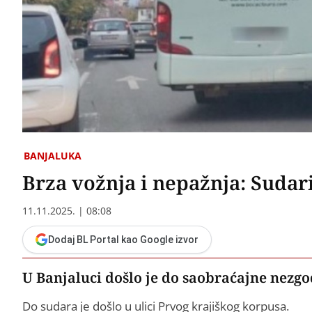
BANJALUKA
Brza vožnja i nepažnja: Sudar
11.11.2025. | 08:08
Dodaj BL Portal kao Google izvor
U Banjaluci došlo je do saobraćajne nezgo
Do sudara je došlo u ulici Prvog krajiškog korpusa.