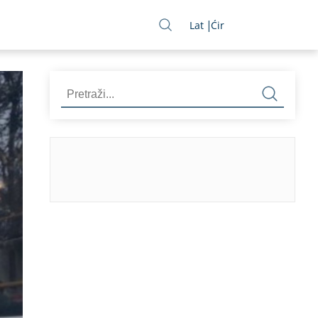
Lat
Ćir