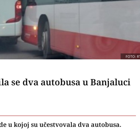
FOTO: R
ila se dva autobusa u Banjaluci
de u kojoj su učestvovala dva autobusa.