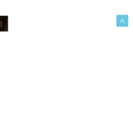
ć
nja