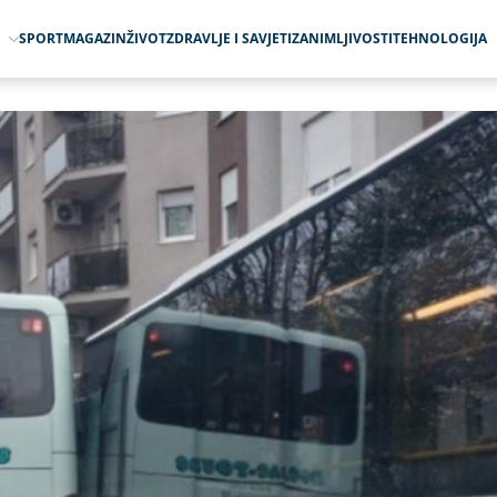
O
SPORT
MAGAZIN
ŽIVOT
ZDRAVLJE I SAVJETI
ZANIMLJIVOSTI
TEHNOLOGIJA