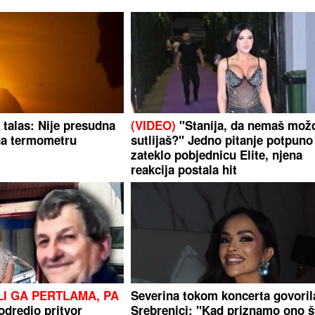
i talas: Nije presudna
(VIDEO)
"Stanija, da nemaš mož
na termometru
sutlijaš?" Jedno pitanje potpuno
zateklo pobjednicu Elite, njena
reakcija postala hit
LI GA PERTLAMA, PA
Severina tokom koncerta govoril
dredio pritvor
Srebrenici: "Kad priznamo ono š