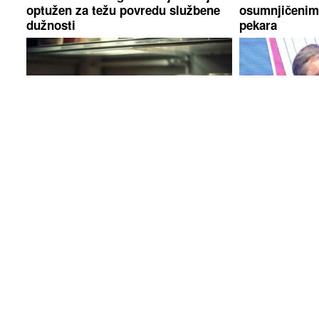
optužen za težu povredu službene
osumnjičenima
dužnosti
pekara
GENIJALAN TRIK PRED
Vučić poručio
PUTOVANJE
Stavite dugme u
napada, sve v
zamrzivač i odmah ćete znati ako
BiH"
nešto nije u redu