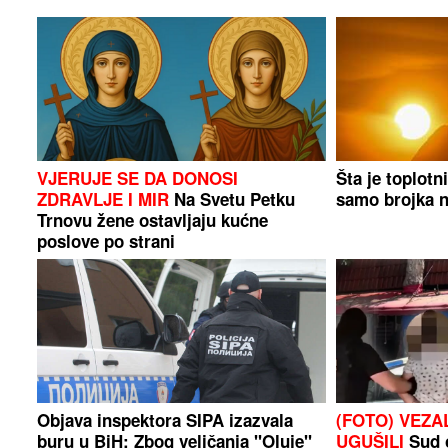
VJERUJE SE DA DONOSI
Šta je toplotn
ZDRAVLJE I MIR
Na Svetu Petku
samo brojka 
Trnovu žene ostavljaju kućne
poslove po strani
Objava inspektora SIPA izazvala
(FOTO) VEZA
buru u BiH: Zbog veličanja "Oluje"
UGUŠILI
Sud o