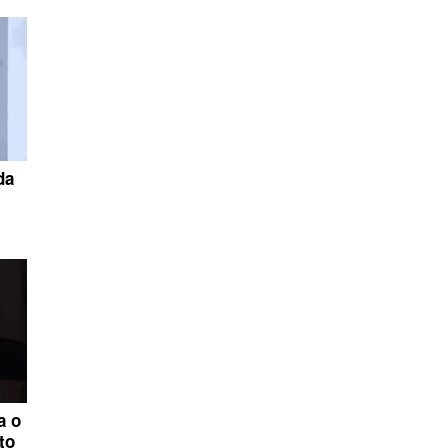
da
a o
to