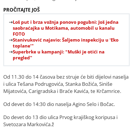
PROČITAJTE JOŠ
Loš put i brza vožnja ponovo pogubni: Još jedna
saobraćajka u Motikama, automobil u kanalu
FOTO
Stanivuković najavio: Šaljemo inspekciju u ‘Eko
toplane'”
Superbrke u kampanji: “Muški je otići na
pregled”
Od 11.30 do 14 časova bez struje će biti dijelovi naselja
i ulica Tešana Podrugovića, Stanka Božića, Siniše
Mijatovića, Carigradska i Braće Kavića, te Krčamrice.
Od devet do 14:30 dio naselja Agino Selo i Bočac.
Do devet do 13 dio ulica Prvog krajiškog koripusa i
Svetozara Markovića.ž