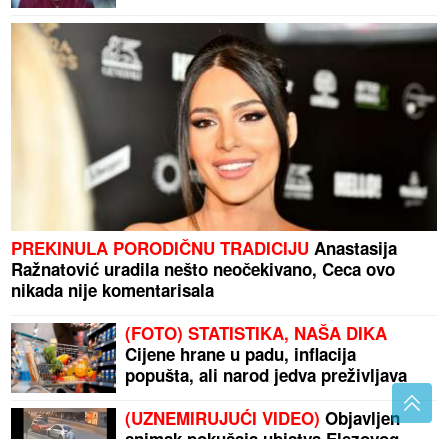
PREKINULA PORODIČNU TRADICIJU
Anastasija
Ražnatović uradila nešto neočekivano, Ceca ovo
nikada nije komentarisala
(FOTO) STATISTIKA, NAŠA DIKA
Cijene hrane u padu, inflacija
popušta, ali narod jedva preživljava
(UZNEMIRUJUĆI VIDEO)
Objavljen
snimak pokušaja ubistva Elezovog