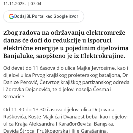
11.11.2025. | 07:04
Dodaj BL Portal kao Google izvor
Zbog radova na održavanju elektromreže
danas će doći do redukcije u isporuci
električne energije u pojedinim dijelovima
Banjaluke, saopšteno je iz Elektrokrajine.
Od devet do 11 časova dio ulice Majke Jevrosime, kao i
dijelovi ulica Prvog krajiškog proleterskog bataljona, Dr
Danice Perović, Četvrtog krajiškog partizanskog odreda
i Zdravka Dejanovića, te dijelovi naselja Česma i
Krmarice.
Od 11.30 do 13.30 časova dijelovi ulica Dr Jovana
Raškovića, Koste Majkića i Dvanaest beba, kao i dijelovi
ulica Kralja Aleksandra I Karađorđevića, Banijska,
Davida Štrpca, Fruškogorska i Ilije Garašanina.