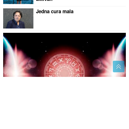
Jedna cura mala
UZ NJIH JE SVE LAKŠE
Horoskopski znakovi koji
nikada ne odaju tajne
"Ilijan uživa kao mali princ" Ceca
progovorila o najmlađem unuku, pa
se dotakla i teme o novom albumu