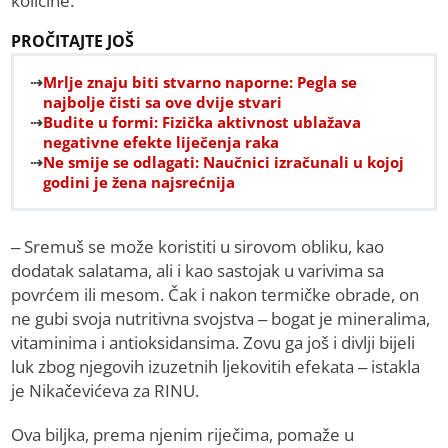
količine.
PROČITAJTE JOŠ
Mrlje znaju biti stvarno naporne: Pegla se
najbolje čisti sa ove dvije stvari
Budite u formi: Fizička aktivnost ublažava
negativne efekte liječenja raka
Ne smije se odlagati: Naučnici izračunali u kojoj
godini je žena najsrećnija
– Sremuš se može koristiti u sirovom obliku, kao
dodatak salatama, ali i kao sastojak u varivima sa
povrćem ili mesom. Čak i nakon termičke obrade, on
ne gubi svoja nutritivna svojstva – bogat je mineralima,
vitaminima i antioksidansima. Zovu ga još i divlji bijeli
luk zbog njegovih izuzetnih ljekovitih efekata – istakla
je Nikačevićeva za RINU.
Ova biljka, prema njenim riječima, pomaže u