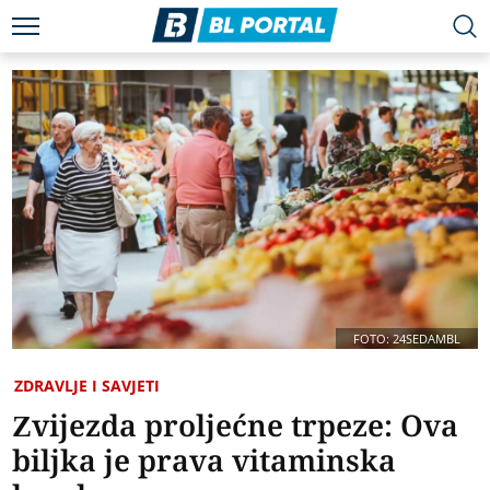
FOTO: 24SEDAMBL
ZDRAVLJE I SAVJETI
Zvijezda proljećne trpeze: Ova
biljka je prava vitaminska