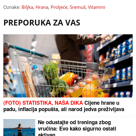
Oznake:
Biljka
,
Hrana
,
Proljeće
,
Sremuš
,
Vitamini
PREPORUKA ZA VAS
(FOTO) STATISTIKA, NAŠA DIKA
Cijene hrane u
padu, inflacija popušta, ali narod jedva preživljava
Ne odustajte od treninga zbog
vrućina: Evo kako sigurno ostati
aktivan