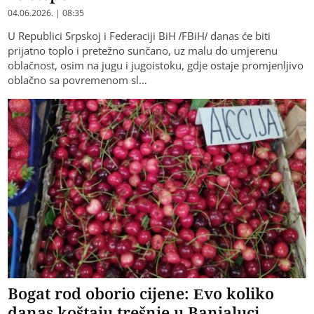
04.06.2026. | 08:35
U Republici Srpskoj i Federaciji BiH /FBiH/ danas će biti
prijatno toplo i pretežno sunčano, uz malu do umjerenu
oblačnost, osim na jugu i jugoistoku, gdje ostaje promjenljivo
oblačno sa povremenom sl…
Bogat rod oborio cijene: Evo koliko
danas koštaju trešnje u Banjaluci