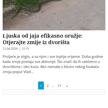
Ljuska od jaja efikasno oružje:
Otjerajte zmije iz dvorišta
12.04.2026. | 12:15
Proljeće je stiglo, a sa njim i sve toplije vrijeme. Doba godine
kada zmije postaju sve aktivnije. Što znači da ih zatičemo u
dvorištima i oko kuća. Ako nemate u blizini nekog hvatača
zmija poput Vlad…
…
1
2
17
»