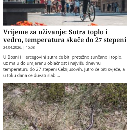
Vrijeme za uživanje: Sutra toplo i
vedro, temperatura skače do 27 stepeni
24.04.2026. | 15:08
U Bosni i Hercegovini sutra će biti pretežno sunčano i toplo,
uz malu do umjerenu oblačnost i najvišu dnevnu
temperaturu do 27 stepeni Celzijusovih. Jutro će biti svježe, a
u toku dana će duvati slab …