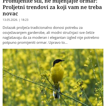
Promijenite stil, ne mijenjajte ormar:
Proljetni trendovi za koji vam ne treba
novac
13.05.2026. | 18:23
Dolazak proljeća tradicionalno donosi potrebu za
osvježavanjem garderobe, ali modni stručnjaci sve češće
naglašavaju da za moderan i elegantan izgled nije potrebno
potpuno promijeniti ormar. Upravo to…