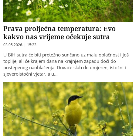
Prava proljećna temperatura: Evo
kakvo nas vrijeme očekuje sutra
03.05.2026. | 15:23
U BiH sutra će biti pretežno sunčano uz malu oblačnost i još
toplije, ali će krajem dana na krajnjem zapadu doći do
postepenog naoblačenja. Duvaće slab do umjeren, istočni i
sjeveroistočni vjetar, a u…