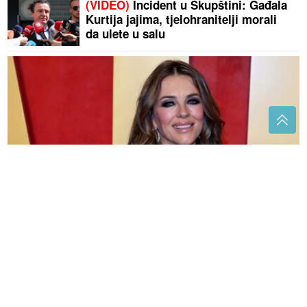
(VIDEO)
Incident u Skupštini: Gađala
Kurtija jajima, tjelohranitelji morali
da ulete u salu
(FOTO) OVO TIJELO IMA 61 GODINU
Lijepa Lizi
šetala plićakom u mini kupaćem, fanovi ne vjeruju
kako izgleda
"Slomio" se na komade: Pjevač
doživio veliku porodičnu tragediju, a
onda ga je ova pjesma "pokosila"