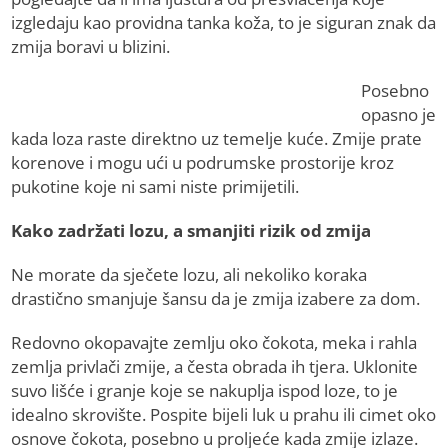
izgledaju kao providna tanka koža, to je siguran znak da
zmija boravi u blizini.
Posebno
opasno je
kada loza raste direktno uz temelje kuće. Zmije prate
korenove i mogu ući u podrumske prostorije kroz
pukotine koje ni sami niste primijetili.
Kako zadržati lozu, a smanjiti rizik od zmija
Ne morate da sječete lozu, ali nekoliko koraka
drastično smanjuje šansu da je zmija izabere za dom.
Redovno okopavajte zemlju oko čokota, meka i rahla
zemlja privlači zmije, a česta obrada ih tjera. Uklonite
suvo lišće i granje koje se nakuplja ispod loze, to je
idealno skrovište. Pospite bijeli luk u prahu ili cimet oko
osnove čokota, posebno u proljeće kada zmije izlaze.