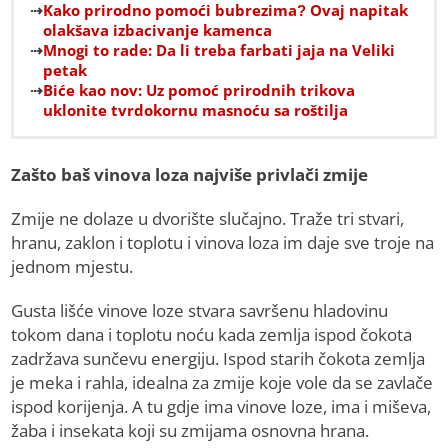
Kako prirodno pomoći bubrezima? Ovaj napitak
olakšava izbacivanje kamenca
Mnogi to rade: Da li treba farbati jaja na Veliki
petak
Biće kao nov: Uz pomoć prirodnih trikova
uklonite tvrdokornu masnoću sa roštilja
Zašto baš vinova loza najviše privlači zmije
Zmije ne dolaze u dvorište slučajno. Traže tri stvari,
hranu, zaklon i toplotu i vinova loza im daje sve troje na
jednom mjestu.
Gusta lišće vinove loze stvara savršenu hladovinu
tokom dana i toplotu noću kada zemlja ispod čokota
zadržava sunčevu energiju. Ispod starih čokota zemlja
je meka i rahla, idealna za zmije koje vole da se zavlače
ispod korijenja. A tu gdje ima vinove loze, ima i miševa,
žaba i insekata koji su zmijama osnovna hrana.