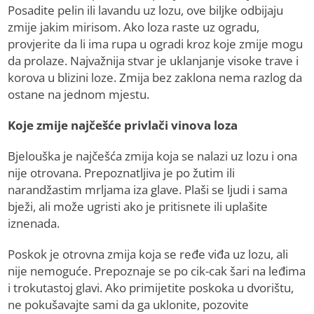
Posadite pelin ili lavandu uz lozu, ove biljke odbijaju
zmije jakim mirisom. Ako loza raste uz ogradu,
provjerite da li ima rupa u ogradi kroz koje zmije mogu
da prolaze. Najvažnija stvar je uklanjanje visoke trave i
korova u blizini loze. Zmija bez zaklona nema razlog da
ostane na jednom mjestu.
Koje zmije najčešće privlači vinova loza
Bjelouška je najčešća zmija koja se nalazi uz lozu i ona
nije otrovana. Prepoznatljiva je po žutim ili
narandžastim mrljama iza glave. Plaši se ljudi i sama
bježi, ali može ugristi ako je pritisnete ili uplašite
iznenada.
Poskok je otrovna zmija koja se ređe viđa uz lozu, ali
nije nemoguće. Prepoznaje se po cik-cak šari na leđima
i trokutastoj glavi. Ako primijetite poskoka u dvorištu,
ne pokušavajte sami da ga uklonite, pozovite