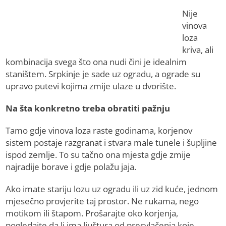
Nije
vinova
loza
kriva, ali
kombinacija svega što ona nudi čini je idealnim
staništem. Srpkinje je sade uz ogradu, a ograde su
upravo putevi kojima zmije ulaze u dvorište.
Na šta konkretno treba obratiti pažnju
Tamo gdje vinova loza raste godinama, korjenov
sistem postaje razgranat i stvara male tunele i šupljine
ispod zemlje. To su tačno ona mjesta gdje zmije
najradije borave i gdje polažu jaja.
Ako imate stariju lozu uz ogradu ili uz zid kuće, jednom
mjesečno provjerite taj prostor. Ne rukama, nego
motikom ili štapom. Prošarajte oko korjenja,
pogledajte da li ima ljuštura od presvlačenja koje